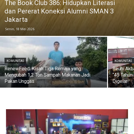
The Book Club 386: Hidupkan Literasi
dan Pererat Koneksi Alumni SMAN 3
Jakarta
Senin, 18 Mei 2026
KOMUNITAS
KOMUNITAS
RenewFeed: Kisah Tiga Remaja yang
Reuni Akb
Mengubah 1,2 Ton Sampah Makanan Jadi
“45 Tahun
Pakan Unggas
Digelar