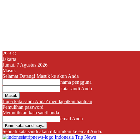
29.3
C
Jakarta
Jumat, 7 Agustus 2026
Masuk
Selamat Datang! Masuk ke akun Anda
nama pengguna
kata sandi Anda
Lupa kata sandi Anda? mendapatkan bantuan
Pemulihan password
Memulihkan kata sandi anda
email Anda
Sebuah kata sandi akan dikirimkan ke email Anda.
Indonesia Trip News