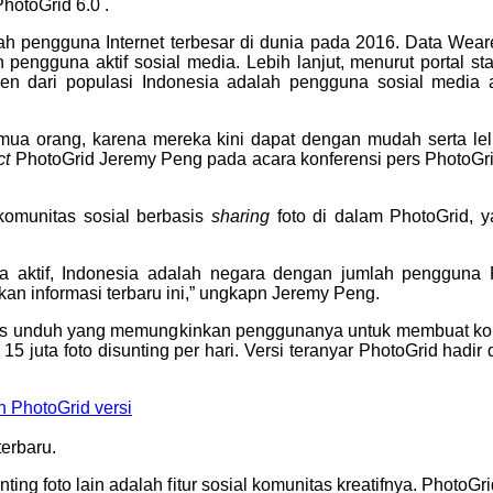
hotoGrid 6.0 .
ah pengguna Internet terbesar di dunia pada 2016. Data Wear
n pengguna aktif sosial media. Lebih lanjut, menurut portal sta
en dari populasi Indonesia adalah pengguna sosial media a
 semua orang, karena mereka kini dapat dengan mudah serta 
ct
PhotoGrid Jeremy Peng pada acara konferensi pers PhotoGrid
komunitas sosial berbasis
sharing
foto di dalam PhotoGrid, 
una aktif, Indonesia adalah negara dengan jumlah pengguna 
an informasi terbaru ini,” ungkapn Jeremy Peng.
bebas unduh yang memungkinkan penggunanya untuk membuat kom
 juta foto disunting per hari. Versi teranyar PhotoGrid hadir d
terbaru.
ing foto lain adalah fitur sosial komunitas kreatifnya. Phot