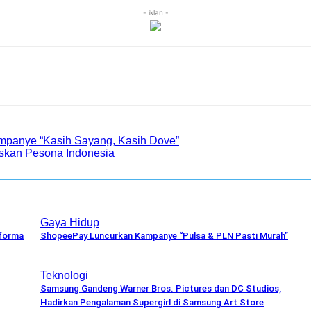
- iklan -
mpanye “Kasih Sayang, Kasih Dove”
skan Pesona Indonesia
Gaya Hidup
forma
ShopeePay Luncurkan Kampanye “Pulsa & PLN Pasti Murah”
Teknologi
Samsung Gandeng Warner Bros. Pictures dan DC Studios,
Hadirkan Pengalaman Supergirl di Samsung Art Store