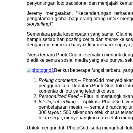
penyuntingan foto tradisional dan menjajaki kemun
Jeremy mengatakan, “Kecenderungan terhada
pengalaman global bagi orang-orang untuk mengek
storytelling)”.
Sementara pada kesempatan yang sama, Clairine C
hampir setiap hari
posting
cerita dan
meme
ke sos
dengan memberikan banyak fitur menarik supaya
“Versi terbaru PhotoGrid ini semakin menarik denga
diedit ke semua sosial media yang aku punya, se
Berikut beberapa fungsi terbaru, yang
Rolling comments –
PhotoGrid menyediakan
pengguna lain. Di dalam PhotoGrid, foto-foto
komentar di foto yang telah dikolase.
Personalized Feed –
Fitur ini memungkinka
Intelligent editing –
Aplikasi PhotoGrid ver
pembelajaran mesin — semua dirancang untu
300
layout,
500 stiker dan efek khusus ters
tetap segar, menyenangkan dan selalu mengi
Untuk mengunduh PhotoGrid, serta mengubah foto-f