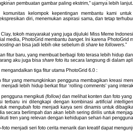
gkinan pembuatan gambar paling ekstrim,” ujarnya lebih lanjut.
p komunitas kelompok kepentingan membantu kami untuk
spresikan diri, menemukan aspirasi sama, dan tetap terhubung
lay, tokoh masyarakat yang juga dijuluki Miss Meme Indonesi
ial media, PhotoGrid membantu
banget.
Ini karena PhotoGrid 
posting-an
bisa jadi lebih oke sebelum di
share
ke
followers
.”
n fitur baru, yang membuat berbagi foto terasa lebih hidup dan
karang aku juga bisa
share
foto itu secara langsung di dalam apli
 mengandalkan tiga fitur utama PhotoGrid 6.0 :
 fitur yang memungkinkan pengguna membagikan kreasi mere
 menjadi lebih hidup berkat fitur ‘rolling comments’ yang inte
n pengguna mengikuti
(follow)
dan melihat konten dan foto yang 
si terbaru ini dilengkapi dengan kombinasi
artificial intellig
k mengubah foto menjadi karya seni dinamis untuk dibagikan 
edia secara berlimpah dan akan lebih sering dirilis untuk m
kuti tren yang relevan dengan kehidupan sehari-hari pengguna
oto menjadi seri foto cerita menarik dan kreatif dapat mengun