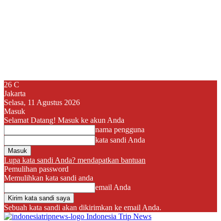
26
C
Jakarta
Selasa, 11 Agustus 2026
Masuk
Selamat Datang! Masuk ke akun Anda
nama pengguna
kata sandi Anda
Lupa kata sandi Anda? mendapatkan bantuan
Pemulihan password
Memulihkan kata sandi anda
email Anda
Sebuah kata sandi akan dikirimkan ke email Anda.
Indonesia Trip News