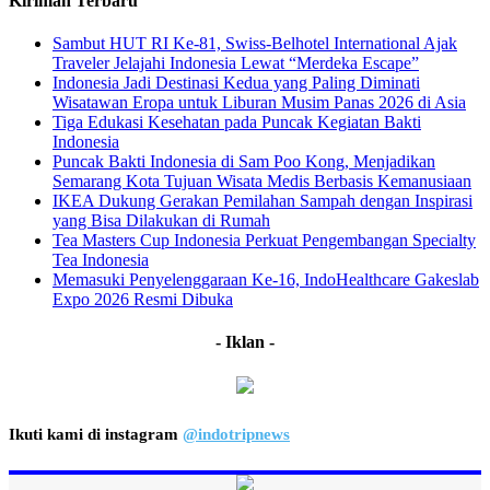
Kiriman Terbaru
Sambut HUT RI Ke-81, Swiss-Belhotel International Ajak
Traveler Jelajahi Indonesia Lewat “Merdeka Escape”
Indonesia Jadi Destinasi Kedua yang Paling Diminati
Wisatawan Eropa untuk Liburan Musim Panas 2026 di Asia
Tiga Edukasi Kesehatan pada Puncak Kegiatan Bakti
Indonesia
Puncak Bakti Indonesia di Sam Poo Kong, Menjadikan
Semarang Kota Tujuan Wisata Medis Berbasis Kemanusiaan
IKEA Dukung Gerakan Pemilahan Sampah dengan Inspirasi
yang Bisa Dilakukan di Rumah
Tea Masters Cup Indonesia Perkuat Pengembangan Specialty
Tea Indonesia
Memasuki Penyelenggaraan Ke-16, IndoHealthcare Gakeslab
Expo 2026 Resmi Dibuka
- Iklan -
Ikuti kami di instagram
@indotripnews