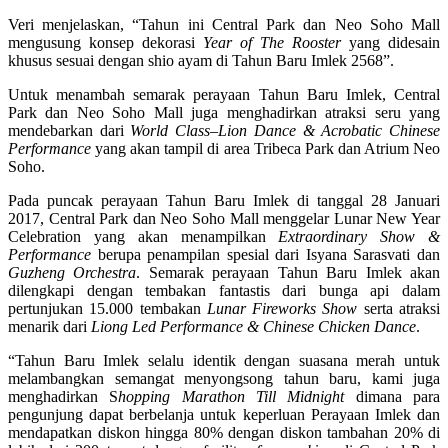
Veri menjelaskan, “Tahun ini Central Park dan Neo Soho Mall
mengusung konsep dekorasi
Year of The Rooster
yang didesain
khusus sesuai dengan shio ayam di Tahun Baru Imlek 2568”.
Untuk menambah semarak perayaan Tahun Baru Imlek, Central
Park dan Neo Soho Mall juga menghadirkan atraksi seru yang
mendebarkan dari
World Class–Lion Dance & Acrobatic Chinese
Performance
yang akan tampil di area Tribeca Park dan Atrium Neo
Soho.
Pada puncak perayaan Tahun Baru Imlek di tanggal 28 Januari
2017, Central Park dan Neo Soho Mall menggelar Lunar New Year
Celebration yang akan menampilkan
Extraordinary Show &
Performance
berupa penampilan spesial dari Isyana Sarasvati dan
Guzheng Orchestra
. Semarak perayaan Tahun Baru Imlek akan
dilengkapi dengan tembakan fantastis dari bunga api dalam
pertunjukan 15.000 tembakan
Lunar Fireworks Show
serta atraksi
menarik dari
Liong Led Performance & Chinese Chicken Dance
.
“Tahun Baru Imlek selalu identik dengan suasana merah untuk
melambangkan semangat menyongsong tahun baru, kami juga
menghadirkan S
hopping Marathon Till Midnight
dimana para
pengunjung dapat berbelanja untuk keperluan Perayaan Imlek dan
mendapatkan diskon hingga 80% dengan diskon tambahan 20% di