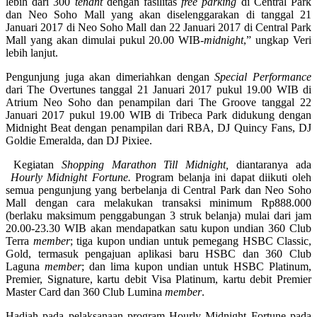
lebih dari 300
tenant
dengan fasilitas
free parking
di Central Park
dan Neo Soho Mall yang akan diselenggarakan di tanggal 21
Januari 2017 di Neo Soho Mall dan 22 Januari 2017 di Central Park
Mall yang akan dimulai pukul 20.00 WIB-
midnight
,” ungkap Veri
lebih lanjut.
Pengunjung juga akan dimeriahkan dengan
Special Performance
dari The Overtunes tanggal 21 Januari 2017 pukul 19.00 WIB di
Atrium Neo Soho dan penampilan dari The Groove tanggal 22
Januari 2017 pukul 19.00 WIB di Tribeca Park didukung dengan
Midnight Beat dengan penampilan dari RBA, DJ Quincy Fans, DJ
Goldie Emeralda, dan DJ Pixiee.
Kegiatan
Shopping Marathon Till Midnight,
diantaranya ada
Hourly Midnight Fortune.
Program belanja ini dapat diikuti oleh
semua pengunjung yang berbelanja di Central Park dan Neo Soho
Mall dengan cara melakukan transaksi minimum Rp888.000
(berlaku maksimum penggabungan 3 struk belanja) mulai dari jam
20.00-23.30 WIB akan mendapatkan satu kupon undian 360 Club
Terra
member
; tiga kupon undian untuk pemegang HSBC Classic,
Gold, termasuk pengajuan aplikasi baru HSBC dan 360 Club
Laguna
member
; dan lima kupon undian untuk HSBC Platinum,
Premier, Signature, kartu debit Visa Platinum, kartu debit Premier
Master Card dan 360 Club Lumina
member
.
Hadiah pada pelaksanaan program Hourly Midnight Fortune pada