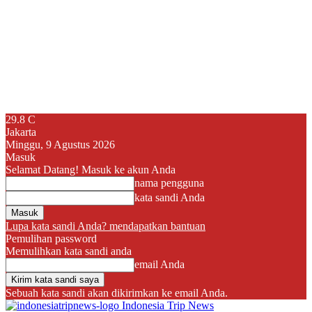
29.8
C
Jakarta
Minggu, 9 Agustus 2026
Masuk
Selamat Datang! Masuk ke akun Anda
nama pengguna
kata sandi Anda
Lupa kata sandi Anda? mendapatkan bantuan
Pemulihan password
Memulihkan kata sandi anda
email Anda
Sebuah kata sandi akan dikirimkan ke email Anda.
Indonesia Trip News