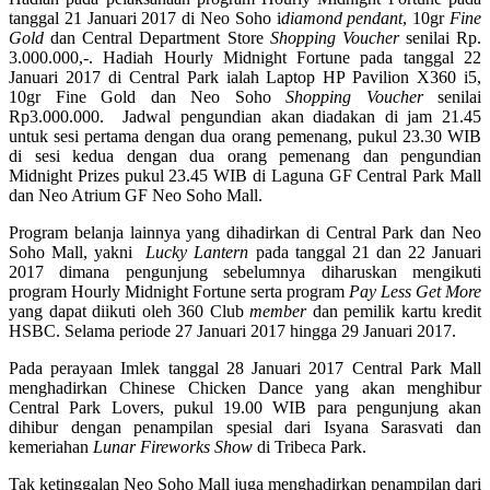
tanggal 21 Januari 2017 di Neo Soho i
diamond pendant
, 10gr
Fine
Gold
dan Central Department Store
Shopping Voucher
senilai Rp.
3.000.000,-. Hadiah Hourly Midnight Fortune pada tanggal 22
Januari 2017 di Central Park ialah Laptop HP Pavilion X360 i5,
10gr Fine Gold dan Neo Soho
Shopping Voucher
senilai
Rp3.000.000. Jadwal pengundian akan diadakan di jam 21.45
untuk sesi pertama dengan dua orang pemenang, pukul 23.30 WIB
di sesi kedua dengan dua orang pemenang dan pengundian
Midnight Prizes pukul 23.45 WIB di Laguna GF Central Park Mall
dan Neo Atrium GF Neo Soho Mall.
Program belanja lainnya yang dihadirkan di Central Park dan Neo
Soho Mall, yakni
Lucky Lantern
pada tanggal 21 dan 22 Januari
2017 dimana pengunjung sebelumnya diharuskan mengikuti
program Hourly Midnight Fortune serta program
Pay Less Get More
yang dapat diikuti oleh 360 Club
member
dan pemilik kartu kredit
HSBC. Selama periode 27 Januari 2017 hingga 29 Januari 2017.
Pada perayaan Imlek tanggal 28 Januari 2017 Central Park Mall
menghadirkan Chinese Chicken Dance yang akan menghibur
Central Park Lovers, pukul 19.00 WIB para pengunjung akan
dihibur dengan penampilan spesial dari Isyana Sarasvati dan
kemeriahan
Lunar Fireworks Show
di Tribeca Park.
Tak ketinggalan Neo Soho Mall juga menghadirkan penampilan dari