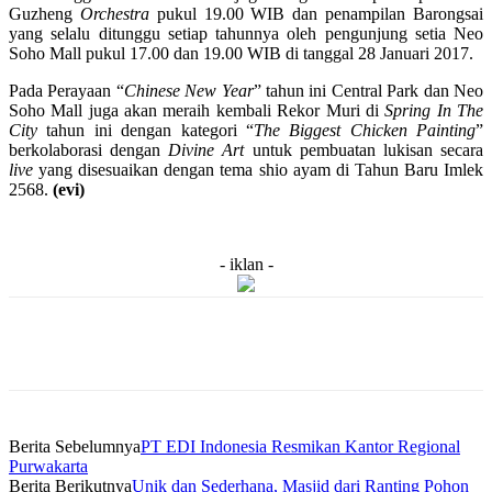
Guzheng
Orchestra
pukul 19.00 WIB dan penampilan Barongsai
yang selalu ditunggu setiap tahunnya oleh pengunjung setia Neo
Soho Mall pukul 17.00 dan 19.00 WIB di tanggal 28 Januari 2017.
Pada Perayaan “
Chinese New Year
” tahun ini Central Park dan Neo
Soho Mall juga akan meraih kembali Rekor Muri di
Spring In The
City
tahun ini dengan kategori “
The Biggest Chicken Painting
”
berkolaborasi dengan
Divine Art
untuk pembuatan lukisan secara
live
yang disesuaikan dengan tema shio ayam di Tahun Baru Imlek
2568.
(evi)
- iklan -
Berita Sebelumnya
PT EDI Indonesia Resmikan Kantor Regional
Purwakarta
Berita Berikutnya
Unik dan Sederhana, Masjid dari Ranting Pohon