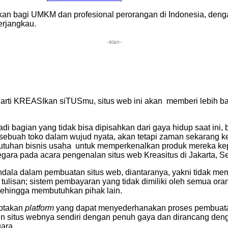
kan bagi UMKM dan profesional perorangan di Indonesia, de
erjangkau.
-iklan-
 arti KREASIkan siTUSmu, situs web ini akan memberi lebih 
njadi bagian yang tidak bisa dipisahkan dari gaya hidup saat in
sebuah toko dalam wujud nyata, akan tetapi zaman sekarang k
ebutuhan bisnis usaha untuk memperkenalkan produk mereka ke
egara pada acara pengenalan situs web Kreasitus di Jakarta, Se
ala dalam pembuatan situs web, diantaranya, yakni tidak me
 tulisan; sistem pembayaran yang tidak dimiliki oleh semua 
, sehingga membutuhkan pihak lain.
iptakan
platform
yang dapat menyederhanakan proses pembuatan
situs webnya sendiri dengan penuh gaya dan dirancang deng
ara.