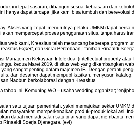
produk ini tepat sasaran, dibangun sesuai kebiasaan dan kebut
 ini hanya dapat tercapai jika kami bisa tumbuh dan berevolusi 
ay; Akses yang cepat, menurutnya pelaku UMKM dapat bersaing
i akan mempercepat proses penggunaan situs, tanpa harus transf
situs web kami, Kreasitus telah merancang beberapa program
Kreasitus
Expert
, dan Gerai Percobaan,” tambah Rinaaldi Soerj
si Manajemen Kekayaan Intelektual (intellectual property atau 
i minggu kedua Maret 2019, di situs web yang dikembangkan we
ang sangat penting dalam majemen IP. Dengan peranti pengem
 penulis, dan desainer dapat mempublikasikan, menyusun katal
asan Naobun berkolaborasi dengan Kreasitus.
tahap ini, Kemuning WO – usaha wedding organizer; ‘enjiphot
lah satu tujuan pemerintah, yakni memajukan sektor UMKM di er
ian masyarakat, memperkenalkan produk-produk lokal asli Ind
pkan dapat menjadi salah satu pilar yang dapat membantu menig
p Rinaaldi Soerja Djanegara. (evi)