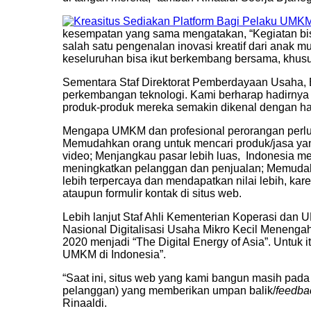
kesempatan yang sama mengatakan, “Kegiatan bis
salah satu pengenalan inovasi kreatif dari anak
keseluruhan bisa ikut berkembang bersama, khususn
Sementara Staf Direktorat Pemberdayaan Usaha
perkembangan teknologi. Kami berharap hadirnya 
produk-produk mereka semakin dikenal dengan ha
Mengapa UMKM dan profesional perorangan perlu 
Memudahkan orang untuk mencari produk/jasa yang
video; Menjangkau pasar lebih luas, Indonesia me
meningkatkan pelanggan dan penjualan; Memudahk
lebih terpercaya dan mendapatkan nilai lebih, ka
ataupun formulir kontak di situs web.
Lebih lanjut Staf Ahli Kementerian Koperasi da
Nasional Digitalisasi Usaha Mikro Kecil Menenga
2020 menjadi “The Digital Energy of Asia”. Unt
UMKM di Indonesia”.
“Saat ini, situs web yang kami bangun masih pad
pelanggan) yang memberikan umpan balik/
feedba
Rinaaldi.