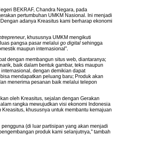
Negeri BEKRAF, Chandra Negara, pada
ggerakan pertumbuhan UMKM Nasional. Ini menjadi
. Dengan adanya Kreasitus kami berharap ekonomi
ntrepreneur
, khususnya UMKM mengikuti
rluas pangsa pasar melalui
go digital
sehingga
estik maupun internasional”.
pat dengan membangun situs web, diantaranya;
narik, baik dalam bentuk gambar, teks maupun
 internasional, dengan demikian dapat
 bisa mendapatkan peluang baru; Produk akan
 dan menerima pesanan baik melalui telepon
kan oleh Kreasitus, sejalan dengan Gerakan
 dalam rangka mewujudkan visi ekonomi Indonesia
am Kreasitus, khususnya untuk membantu kemajuan
pengguna (di luar partisipan yang akan menjadi
 pengembangan produk kami selanjutnya,” tambah