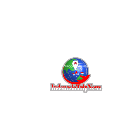
Indonesia
C
29.1
Jakarta
Minggu, 9 Agustus 2026
Trip
News