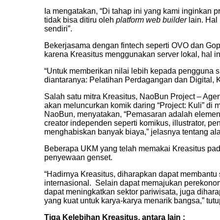
Ia mengatakan, “Di tahap ini yang kami inginkan 
tidak bisa ditiru oleh
platform web builder
lain. Hal
sendiri”.
Bekerjasama dengan fintech seperti OVO dan Gop
karena Kreasitus menggunakan server lokal, hal in
“Untuk memberikan nilai lebih kepada pengguna 
diantaranya: Pelatihan Perdagangan dan Digital, 
Salah satu mitra Kreasitus, NaoBun Project – Agen
akan meluncurkan komik daring “Project: Kuli” d
NaoBun, menyatakan, “Pemasaran adalah elemen y
creator independen seperti komikus, illustrator,
menghabiskan banyak biaya,” jelasnya tentang al
Beberapa UKM yang telah memakai Kreasitus pada 
penyewaan genset.
“Hadirnya Kreasitus, diharapkan dapat membantu sa
internasional. Selain dapat memajukan perekonom
dapat meningkatkan sektor pariwisata, juga dihara
yang kuat untuk karya-karya menarik bangsa,” tutu
Tiga Kelebihan Kreasitus, antara lain :