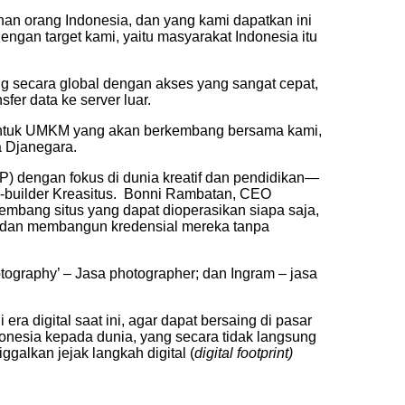
uhan orang Indonesia, dan yang kami dapatkan ini
dengan target kami, yaitu masyarakat Indonesia itu
 secara global dengan akses yang sangat cepat,
er data ke server luar.
 untuk UMKM yang akan berkembang bersama kami,
a Djanegara.
IP) dengan fokus di dunia kreatif dan pendidikan—
b-builder Kreasitus. Bonni Rambatan, CEO
bang situs yang dapat dioperasikan siapa saja,
og, dan membangun kredensial mereka tanpa
ography’ – Jasa photographer; dan Ingram – jasa
a digital saat ini, agar dapat bersaing di pasar
onesia kepada dunia, yang secara tidak langsung
galkan jejak langkah digital (
digital footprint)