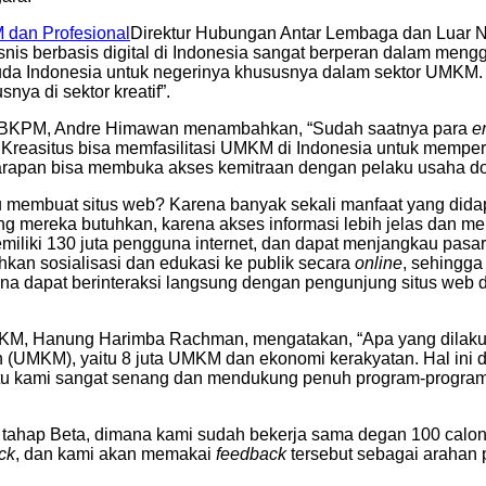
Direktur Hubungan Antar Lembaga dan Luar 
nis berbasis digital di Indonesia sangat berperan dalam men
 muda Indonesia untuk negerinya khususnya dalam sektor UMKM
ya di sektor kreatif”.
, BKPM, Andre Himawan menambahkan, “Sudah saatnya para
e
Kreasitus bisa memfasilitasi UMKM di Indonesia untuk mempe
rapan bisa membuka akses kemitraan dengan pelaku usaha dom
membuat situs web? Karena banyak sekali manfaat yang dida
 mereka butuhkan, karena akses informasi lebih jelas dan me
miliki 130 juta pengguna internet, dan dapat menjangkau pasar
an sosialisasi dan edukasi ke publik secara
online
, sehingga
rena dapat berinteraksi langsung dengan pengunjung situs web
n UKM, Hanung Harimba Rachman, mengatakan, “Apa yang dilaku
h (UMKM), yaitu 8 juta UMKM dan ekonomi kerakyatan. Hal ini
uk itu kami sangat senang dan mendukung penuh program-progr
a tahap Beta, dimana kami sudah bekerja sama degan 100 calon 
ck
, dan kami akan memakai
feedback
tersebut sebagai arahan