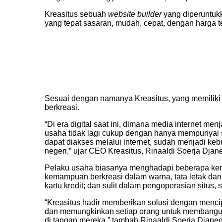
Kreasitus sebuah
website builder
yang diperuntuk
yang tepat sasaran, mudah, cepat, dengan harga t
Sesuai dengan namanya Kreasitus, yang memiliki
berkreasi.
“Di era digital saat ini, dimana media internet me
usaha tidak lagi cukup dengan hanya mempunyai 
dapat diakses melalui internet, sudah menjadi k
negeri,” ujar CEO Kreasitus, Rinaaldi Soerja Djan
Pelaku usaha biasanya menghadapi beberapa kend
kemampuan berkreasi dalam warna, tata letak dan
kartu kredit; dan sulit dalam pengoperasian situs
“Kreasitus hadir memberikan solusi dengan menc
dan memungkinkan setiap orang untuk membangun 
di tangan mereka,” tambah Rinaaldi Soerja Djaneg