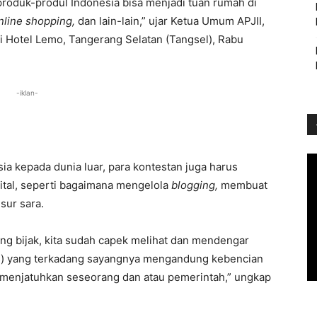
roduk-produl Indonesia bisa menjadi tuan rumah di
nline shopping,
dan lain-lain,” ujar Ketua Umum APJII,
di Hotel Lemo, Tangerang Selatan (Tangsel), Rabu
-iklan-
ia kepada dunia luar, para kontestan juga harus
ital, seperti bagaimana mengelola
blogging,
membuat
sur sara.
ng bijak, kita sudah capek melihat dan mendengar
os) yang terkadang sayangnya mengandung kebencian
 menjatuhkan seseorang dan atau pemerintah,” ungkap