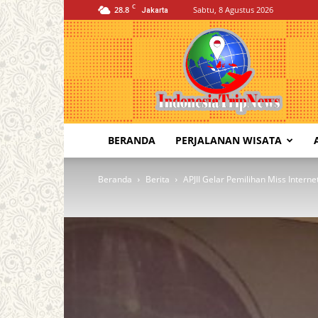
C
28.8
Sabtu, 8 Agustus 2026
Jakarta
Indonesia
Trip
News
BERANDA
PERJALANAN WISATA
Beranda
Berita
APJII Gelar Pemilihan Miss Intern