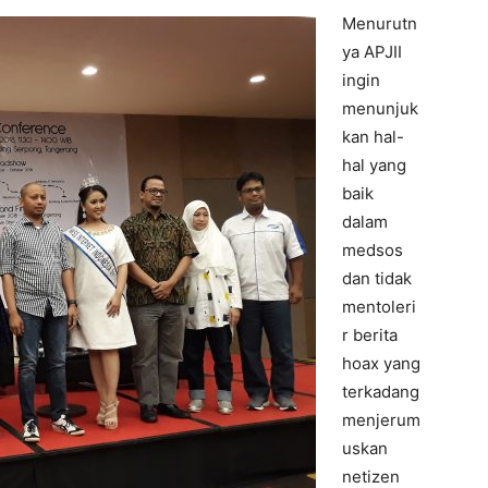
Menurutn
ya APJII
ingin
menunjuk
kan hal-
hal yang
baik
dalam
medsos
dan tidak
mentoleri
r berita
hoax yang
terkadang
menjerum
uskan
netizen