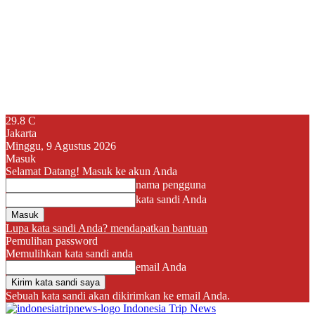
29.8
C
Jakarta
Minggu, 9 Agustus 2026
Masuk
Selamat Datang! Masuk ke akun Anda
nama pengguna
kata sandi Anda
Lupa kata sandi Anda? mendapatkan bantuan
Pemulihan password
Memulihkan kata sandi anda
email Anda
Sebuah kata sandi akan dikirimkan ke email Anda.
Indonesia Trip News