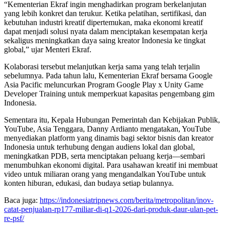
“Kementerian Ekraf ingin menghadirkan program berkelanjutan
yang lebih konkret dan terukur. Ketika pelatihan, sertifikasi, dan
kebutuhan industri kreatif dipertemukan, maka ekonomi kreatif
dapat menjadi solusi nyata dalam menciptakan kesempatan kerja
sekaligus meningkatkan daya saing kreator Indonesia ke tingkat
global,” ujar Menteri Ekraf.
Kolaborasi tersebut melanjutkan kerja sama yang telah terjalin
sebelumnya. Pada tahun lalu, Kementerian Ekraf bersama Google
Asia Pacific meluncurkan Program Google Play x Unity Game
Developer Training untuk memperkuat kapasitas pengembang gim
Indonesia.
Sementara itu, Kepala Hubungan Pemerintah dan Kebijakan Publik,
YouTube, Asia Tenggara, Danny Ardianto mengatakan, YouTube
menyediakan platform yang dinamis bagi sektor bisnis dan kreator
Indonesia untuk terhubung dengan audiens lokal dan global,
meningkatkan PDB, serta menciptakan peluang kerja—sembari
menumbuhkan ekonomi digital. Para usahawan kreatif ini membuat
video untuk miliaran orang yang mengandalkan YouTube untuk
konten hiburan, edukasi, dan budaya setiap bulannya.
Baca juga:
https://indonesiatripnews.com/berita/metropolitan/inov-
catat-penjualan-rp177-miliar-di-q1-2026-dari-produk-daur-ulan-pet-
re-psf/