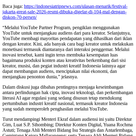
Baca juga:
https://indonesiatripnews.com/ulasan-menarik/festival-
jakarta-great-sale-2026-resmi-dibuka-digelar-di-104-mal-dengan-
diskon-70-persen/
“Melalui YouTube Partner Program, pengiklan menggunakan
YouTube untuk menjangkau audiens dari para kreator. Selanjutnya,
YouTube membagi mayoritas pendapatan yang dihasilkan dari iklan
dengan kreator. Kini, ada banyak cara bagi kreator untuk melakukan
monetisasi termasuk diantaranya dari interaksi penggemar. Melalui
inovasi tersebut, kami ingin terus membuka kesempatan luas
bagaimana produksi konten atau kreativitas berkembang dari sisi
kreator, musisi, dan pegiat industri kreatif Indonesia lainnya agar
dapat membangun audiens, menciptakan nilai ekonomi, dan
menjangkau penonton dunia,” jelasnya.
Dalam diskusi juga dibahas pentingnya menjaga keseimbangan
antara perlindungan hak cipta, inovasi teknologi, dan perkembangan
literasi AI agar regulasi yang sedang disusun tetap mendukung
pertumbuhan industri kreatif nasional, termasuk kreator Indonesia
yang sudah memperoleh penghasilan melalui YouTube.
Turut mendampingi Menteri Ekraf dalam audiensi ini yaitu Direktur
Gim, Luat S.P. Sihombing; Direktur Konten Digital, Yuana Rochma
Astuti; Tenaga Ahli Menteri Bidang Isu Strategis dan Antarlembaga,
Gemintang Kejora Mallarangeng; serta Tenaga Ahli Menteri Bidang