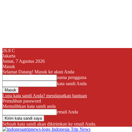
26.8
C
Jakarta
Jumat, 7 Agustus 2026
Masuk
Selamat Datang! Masuk ke akun Anda
nama pengguna
kata sandi Anda
Lupa kata sandi Anda? mendapatkan bantuan
Pemulihan password
Memulihkan kata sandi anda
email Anda
Sebuah kata sandi akan dikirimkan ke email Anda.
Indonesia Trip News