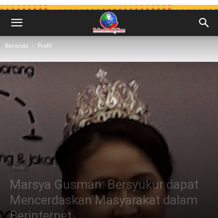
Beranda
Profil
Profil
Marsya Gusman: Bersyukur dapat
Mencerdaskan Masyarakat dalam
Berinternet