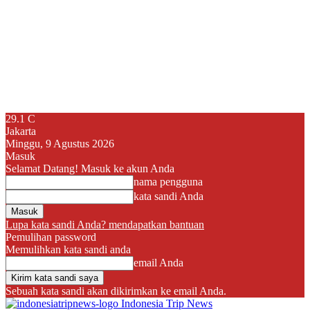
29.1
C
Jakarta
Minggu, 9 Agustus 2026
Masuk
Selamat Datang! Masuk ke akun Anda
nama pengguna
kata sandi Anda
Lupa kata sandi Anda? mendapatkan bantuan
Pemulihan password
Memulihkan kata sandi anda
email Anda
Sebuah kata sandi akan dikirimkan ke email Anda.
Indonesia Trip News