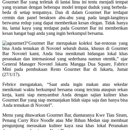
Gourmet Bar yang terletak di lantai lima ini tentu menjadi tempat
yang nyaman dengan beberapa model tempat duduk yang berbeda-
beda di setiap tempatnya. Dan di dalam Gourmet Bar terdapat
cermin dan panel beraksen abu-abu yang pada langit-langitnya
berwarna redup yang dapat memberikan kesan elegan. Tidak hanya
itu, lantai kayu yang terdapat pada Gourmet Bar ini memberikan
kesan hangat bagi anda yang ingin berkumpul bersama.
“Gourmet Bar merupakan koleksi bar-restoran yang
bisa Anda temukan di Novotel seluruh dunia, khusus di Gourmet
Bar Novotel kami, Anda bisa menikmati hidangan lokal khas
peranakan dan internasional yang sederhana namun otentik,” ujar
General Manager Novotel Jakarta Mangga Dua Square, Fabrice
Mini pada pembukaan Resto Gourmet Bar di Jakarta, Jumat
(27/1/17).
Febrice mengatakan, “Saat anda ingin makan atau sekedar
menikmati waktu berkumpul bersama orang tercinta ataupun rekan
kerja, kami siap menyambut Anda dengan sajian kuliner khas
Gourmet Bar yang siap memanjakan lidah siapa saja dan hanya bisa
Anda temukan di Novotel”.
Menu yang ditawarkan Gourmet Bar, diantaranya Kwe Tiau Siram,
Penang Curry Rice Noodle atau Mie Bihun Medan siap membuat
pengunjung merasakan kuliner kaya rasa khas lokal Peranakan