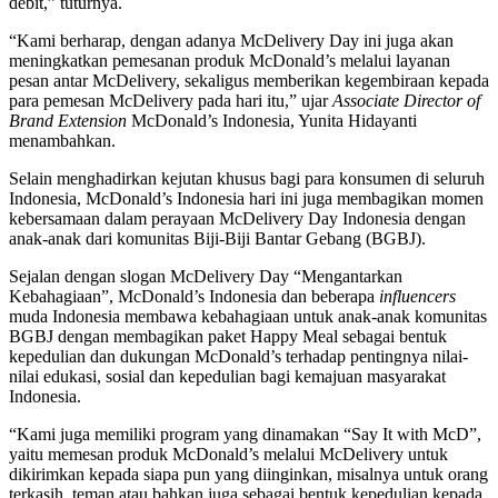
debit,” tuturnya.
“Kami berharap, dengan adanya McDelivery Day ini juga akan
meningkatkan pemesanan produk McDonald’s melalui layanan
pesan antar McDelivery, sekaligus memberikan kegembiraan kepada
para pemesan McDelivery pada hari itu,” ujar
Associate Director of
Brand Extension
McDonald’s Indonesia, Yunita Hidayanti
menambahkan.
Selain menghadirkan kejutan khusus bagi para konsumen di seluruh
Indonesia, McDonald’s Indonesia hari ini juga membagikan momen
kebersamaan dalam perayaan McDelivery Day Indonesia dengan
anak-anak dari komunitas Biji-Biji Bantar Gebang (BGBJ).
Sejalan dengan slogan McDelivery Day “Mengantarkan
Kebahagiaan”, McDonald’s Indonesia dan beberapa
influencers
muda Indonesia membawa kebahagiaan untuk anak-anak komunitas
BGBJ dengan membagikan paket Happy Meal sebagai bentuk
kepedulian dan dukungan McDonald’s terhadap pentingnya nilai-
nilai edukasi, sosial dan kepedulian bagi kemajuan masyarakat
Indonesia.
“Kami juga memiliki program yang dinamakan “Say It with McD”,
yaitu memesan produk McDonald’s melalui McDelivery untuk
dikirimkan kepada siapa pun yang diinginkan, misalnya untuk orang
terkasih, teman atau bahkan juga sebagai bentuk kepedulian kepada