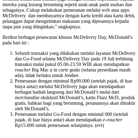
mereka yang kurang beruntung seperti anak-anak panti asuhan dan
sebagainya. Cukup melakukan pemesanan melalui web atau apps
McDelivery dan membayarnya dengan kartu kredit atau kartu debit,
pelanggan dapat mengirimkan makanan yang dipesannya kepada
siapa pun yang diinginkan,” ungkapnya.
Berikut berbagai penawaran khusus McDelivery Day, McDonald’s
pada hari ini :
Seluruh transaksi yang dilakukan melalui layanan McDelivery
dan Go-Food selama McDelivery Day pada 19 Juli terhitung
transaksi mulai pukul 05.00-23.59 WIB akan mendapatkan
voucher
Big Mac
a la carte
gratis (selama persediaan masih
ada), tidak berlaku untuk Jember.
Pemesanan dengan minimal Rp99.000 (setelah pajak, di luar
biaya antar) melalui McDelivery juga akan mendapatkan
berbagai hadiah langsung dari McDonald’s mulai dari
merchandise
eksklusif McDonald’s, kartu Flazz McD, produk
gratis, bahkan bagi yang beruntung, pesanannya akan ditraktir
oleh McDonald’s.
Pemesanan melalui Go-Food dengan minimal 000 (setelah
pajak, di luar biaya antar) akan mendapatkan
e-voucher
Rp15.000 untuk pemesanan selanjutnya. (evi)