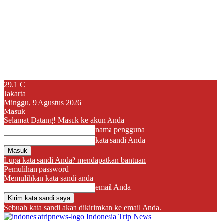
29.1
C
Jakarta
Minggu, 9 Agustus 2026
Masuk
Selamat Datang! Masuk ke akun Anda
nama pengguna
kata sandi Anda
Lupa kata sandi Anda? mendapatkan bantuan
Pemulihan password
Memulihkan kata sandi anda
email Anda
Sebuah kata sandi akan dikirimkan ke email Anda.
Indonesia Trip News