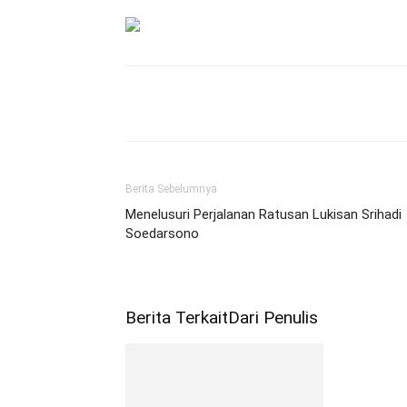
Bagikan
Berita Sebelumnya
Menelusuri Perjalanan Ratusan Lukisan Srihadi
Soedarsono
Berita Terkait
Dari Penulis