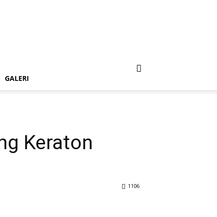
GALERI
ng Keraton
1106