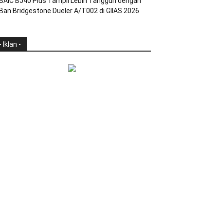
BAIC BJ40 Plus Tampil Lebih Tangguh dengan
Ban Bridgestone Dueler A/T002 di GIIAS 2026
- Iklan -