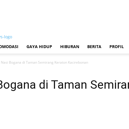
OMODASI
GAYA HIDUP
HIBURAN
BERITA
PROFIL
 Nasi Bogana di Taman Semirang Keraton Kacirebonan
Bogana di Taman Semira