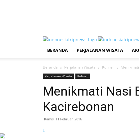
BERANDA
PERJALANAN WISATA
AK
Beranda
Perjalanan Wisata
Kuliner
Menikmati
Perjalanan Wisata
Kuliner
Menikmati Nasi 
Kacirebonan
Kamis, 11 Februari 2016