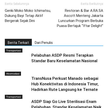
Berita Sebelumnya
Berita Berikutnya
Genki Moko Moko Ichimatsu,
Restoran & Bar A.RA.SA
Dukung Bayi Tetap Aktif
Ascott Menteng Jakarta
Bergerak Sejak Dini
Luncurkan Program Berbuka
Puasa Bertajuk “Iftar Delight”
Berita Terkait
Dari Penulis
Transportasi
Pelabuhan ASDP Resmi Terapkan
Standar Baru Keselamatan Nasional
Akomodasi
TransNusa Perkuat Manado sebagai
Hub Konektivitas di Indonesia Timur,
Hadirkan Rute Langsung ke Ternate
Transportasi
ASDP Siap Go Live Sterilisasi Enam
Pelabuhan, Standar Keselamatan Naik