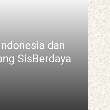
Indonesia dan
ang SisBerdaya