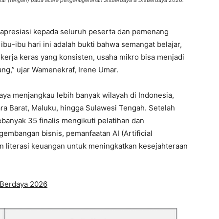
 Umar (tengah) pada acara penganugerahan SisBerdaya & DisBerdaya 2026.
presiasi kepada seluruh peserta dan pemenang
bu-ibu hari ini adalah bukti bahwa semangat belajar,
 kerja keras yang konsisten, usaha mikro bisa menjadi
uang,” ujar Wamenekraf, Irene Umar.
aya menjangkau lebih banyak wilayah di Indonesia,
ra Barat, Maluku, hingga Sulawesi Tengah. Setelah
ebanyak 35 finalis mengikuti pelatihan dan
mbangan bisnis, pemanfaatan AI (Artificial
n literasi keuangan untuk meningkatkan kesejahteraan
sBerdaya 2026