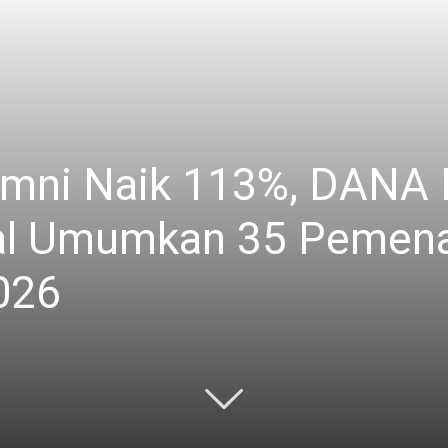
mni Naik 113%, DANA 
nal Umumkan 35 Pemen
026