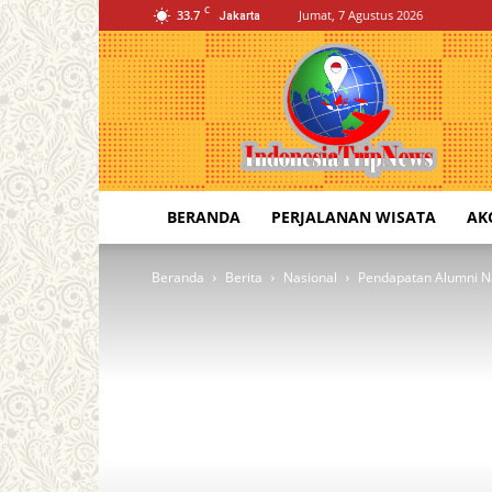
C
33.7
Jumat, 7 Agustus 2026
Jakarta
Indonesia
Trip
News
BERANDA
PERJALANAN WISATA
AK
Beranda
Berita
Nasional
Pendapatan Alumni N