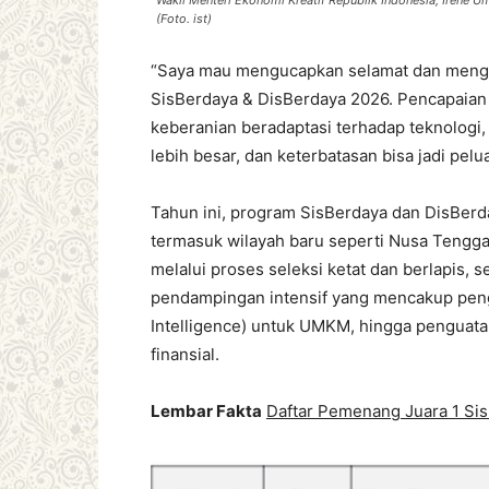
Wakil Menteri Ekonomi Kreatif Republik Indonesia, Irene
(Foto. ist)
“Saya mau mengucapkan selamat dan menga
SisBerdaya & DisBerdaya 2026. Pencapaian i
keberanian beradaptasi terhadap teknologi,
lebih besar, dan keterbatasan bisa jadi pel
Tahun ini, program SisBerdaya dan DisBerd
termasuk wilayah baru seperti Nusa Tengga
melalui proses seleksi ketat dan berlapis, s
pendampingan intensif yang mencakup penge
Intelligence) untuk UMKM, hingga penguata
finansial.
Lembar Fakta
Daftar Pemenang Juara 1 Si