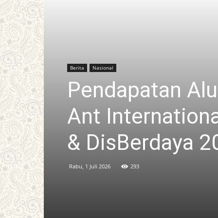
Berita
Nasional
Pendapatan Alu
Ant Internatio
& DisBerdaya 2
Rabu, 1 Juli 2026
293