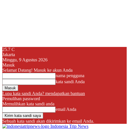
25.7
C
Jakarta
Minggu, 9 Agustus 2026
Masuk
Selamat Datang! Masuk ke akun Anda
nama pengguna
kata sandi Anda
Lupa kata sandi Anda? mendapatkan bantuan
Pemulihan password
Memulihkan kata sandi anda
email Anda
Sebuah kata sandi akan dikirimkan ke email Anda.
Indonesia Trip News