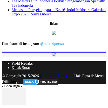
Tea Masters Cup Indonesia Perkuat Pengembangan Specialty
Tea Indonesia
Memasuki Penyelenggaraan Ke-16, IndoHealthcare Gakeslab
Expo 2026 Resmi Dibuka
- Iklan -
Ikuti kami di instagram
@indotripnews
Profil Redaksi
Kotak Surat
© Copyright 2015-2026 |
Indonesia Trip News
Hak Cipta & Merek
Dilindungi.
- Baca Juga -