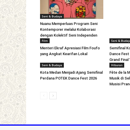
Seni & Budaya
Nuanu Memperluas Program Seni
Kontemporer melalui Kolaborasi
dengan Kolektif Seni Independen
Film
Seni & Buday
Menteri Ekraf Apresiasi Film Foufo
Semifinal 
yang Angkat Kearifan Lokal
Dance Fest 
Grand Final
Seni & Budaya
Hiburan
Kota Medan Menjadi Ajang Semifinal
Fête de la 
Perdana POTEK Dance Fest 2026
Musik di Se
Musisi Pran