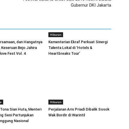
Gubernur DKI Jakarta
Hiburan
ersamaan, dan Hangatnya
Kementerian Ekraf Perkuat Sinergi
 Keseruan Bejo Jahira
Talenta Lokal di ‘Hotels &
love Fest Vol. 4
Heartbreaks Tour’
a
Hiburan
Tona Sian Huta, Menteri
Perjalanan Aris Priadi Dibalik Sosok
ng Seni Pertunjukan
Wak Bordir di Warintil
anggung Nasional