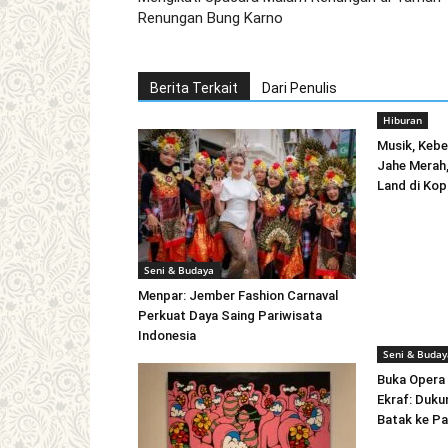
Renungan Bung Karno
Berita Terkait
Dari Penulis
Hiburan
Musik, Keb
Jahe Merah,
Land di Kop
Seni & Budaya
Menpar: Jember Fashion Carnaval
Perkuat Daya Saing Pariwisata
Indonesia
Seni & Buday
Buka Opera 
Ekraf: Duku
Batak ke P