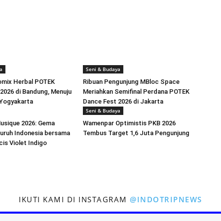
a
Seni & Budaya
Komix Herbal POTEK
Ribuan Pengunjung MBloc Space
2026 di Bandung, Menuju
Meriahkan Semifinal Perdana POTEK
 Yogyakarta
Dance Fest 2026 di Jakarta
Seni & Budaya
Musique 2026: Gema
Wamenpar Optimistis PKB 2026
luruh Indonesia bersama
Tembus Target 1,6 Juta Pengunjung
cis Violet Indigo
IKUTI KAMI DI INSTAGRAM
@INDOTRIPNEWS