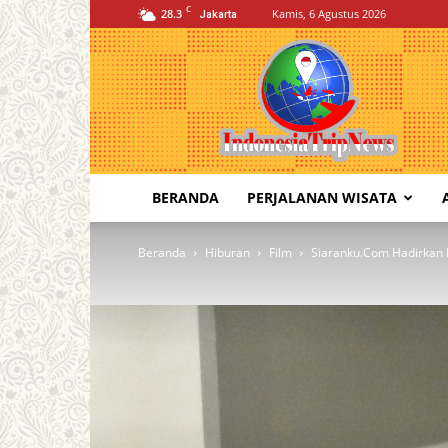
C
28.3
Kamis, 6 Agustus 2026
Jakarta
Indonesia
Trip
News
BERANDA
PERJALANAN WISATA
Beranda
Hiburan
Film
Siaranku.Com Hadirkan 