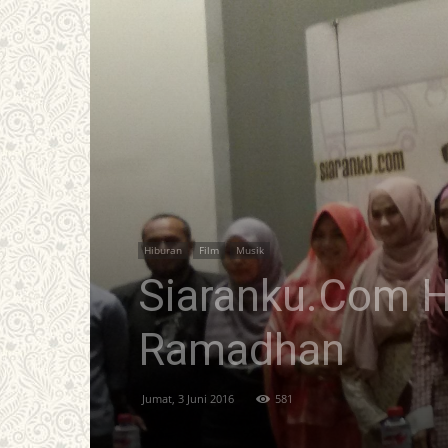
Hiburan
Film
Musik
Siaranku.Com Ha
Ramadhan
Jumat, 3 Juni 2016
581