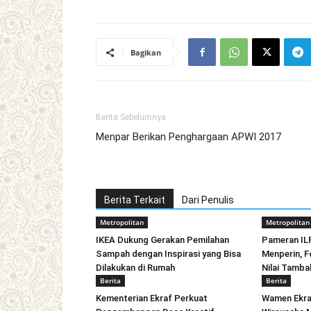
Bagikan
Berita Sebelumnya
Menpar Berikan Penghargaan APWI 2017
Berita Terkait
Dari Penulis
Metropolitan
Metropolitan
IKEA Dukung Gerakan Pemilahan
Pameran IL
Sampah dengan Inspirasi yang Bisa
Menperin, F
Dilakukan di Rumah
Nilai Tamba
Berita
Berita
Kementerian Ekraf Perkuat
Wamen Ekra