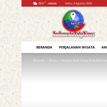
C
29.4
Sabtu, 8 Agustus 2026
Jakarta
Indonesia
Trip
News
BERANDA
PERJALANAN WISATA
AK
Beranda
Berita
Menpar Arief Yahya Buka Rakornas