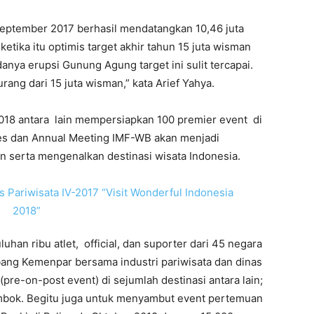
-September 2017 berhasil mendatangkan 10,46 juta
tika itu optimis target akhir tahun 15 juta wisman
anya erupsi Gunung Agung target ini sulit tercapai.
rang dari 15 juta wisman,” kata Arief Yahya.
018 antara lain mempersiapkan 100 premier event di
mes dan Annual Meeting IMF-WB akan menjadi
serta mengenalkan destinasi wisata Indonesia.
an ribu atlet, official, dan suporter dari 45 negara
bang Kemenpar bersama industri pariwisata dan dinas
pre-on-post event) di sejumlah destinasi antara lain;
mbok. Begitu juga untuk menyambut event pertemuan