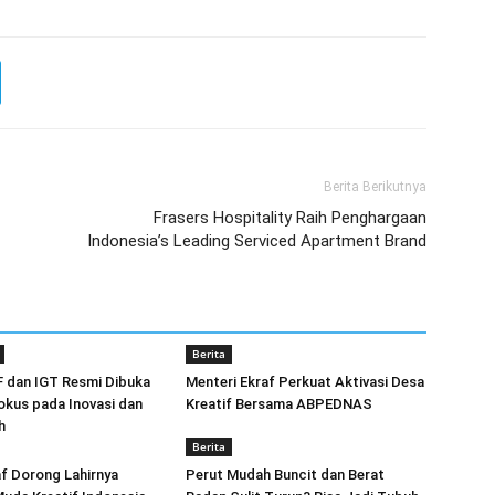
Berita Berikutnya
Frasers Hospitality Raih Penghargaan
Indonesia’s Leading Serviced Apartment Brand
Berita
F dan IGT Resmi Dibuka
Menteri Ekraf Perkuat Aktivasi Desa
okus pada Inovasi dan
Kreatif Bersama ABPEDNAS
h
Berita
f Dorong Lahirnya
Perut Mudah Buncit dan Berat