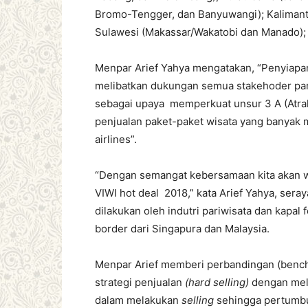
Bromo-Tengger, dan Banyuwangi); Kalimanta
Sulawesi (Makassar/Wakatobi dan Manado); 
Menpar Arief Yahya mengatakan, “Penyiapa
melibatkan dukungan semua stakehoder par
sebagai upaya memperkuat unsur 3 A (Atrak
penjualan paket-paket wisata yang banyak 
airlines”.
“Dengan semangat kebersamaan kita akan w
VIWI hot deal 2018,” kata Arief Yahya, se
dilakukan oleh indutri pariwisata dan kapal
border dari Singapura dan Malaysia.
Menpar Arief memberi perbandingan (benc
strategi penjualan
(hard selling)
dengan mela
dalam melakukan
selling
sehingga pertumbuh