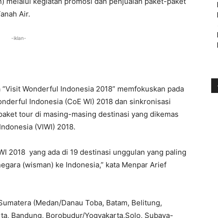
 melalui kegiatan promosi dan penjualan paket-paket
anah Air.
-iklan-
 “Visit Wonderful Indonesia 2018” memfokuskan pada
derful Indonesia (CoE WI) 2018 dan sinkronisasi
 paket tour di masing-masing destinasi yang dikemas
Indonesia (VIWI) 2018.
I 2018 yang ada di 19 destinasi unggulan yang paling
gara (wisman) ke Indonesia,” kata Menpar Arief
i Sumatera (Medan/Danau Toba, Batam, Belitung,
rta, Bandung, Borobudur/Yogyakarta,Solo, Subaya-