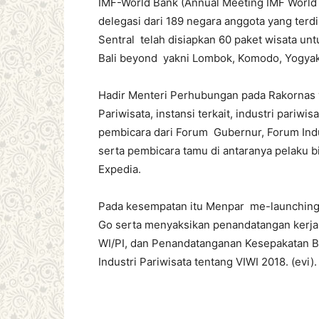
IMF-World Bank (Annual Meeting IMF World 
delegasi dari 189 negara anggota yang terd
Sentral telah disiapkan 60 paket wisata un
Bali beyond yakni Lombok, Komodo, Yogyak
Hadir Menteri Perhubungan pada Rakornas ya
Pariwisata, instansi terkait, industri pari
pembicara dari Forum Gubernur, Forum Indu
serta pembicara tamu di antaranya pelaku bi
Expedia.
Pada kesempatan itu Menpar me-launchin
Go serta menyaksikan penandatangan kerja
WI/PI, dan Penandatanganan Kesepakatan B
Industri Pariwisata tentang VIWI 2018. (evi).