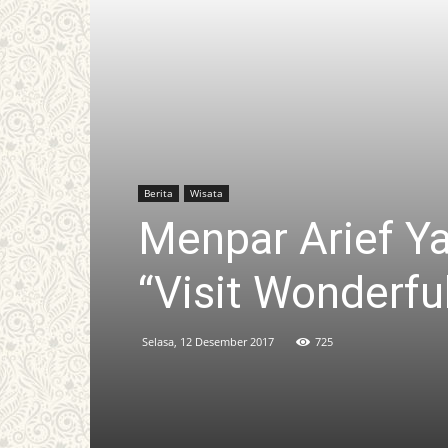
Berita
Wisata
Menpar Arief Y
“Visit Wonderfu
Selasa, 12 Desember 2017
725