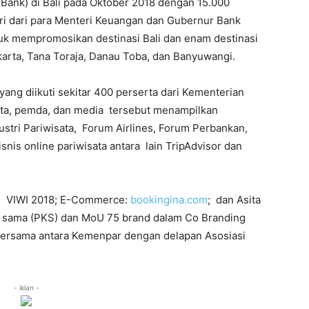
Bank) di Bali pada Oktober 2018 dengan 15.000
iri dari para Menteri Keuangan dan Gubernur Bank
tuk mempromosikan destinasi Bali dan enam destinasi
arta, Tana Toraja, Danau Toba, dan Banyuwangi.
ng diikuti sekitar 400 perserta dari Kementerian
wisata, pemda, dan media tersebut menampilkan
stri Pariwisata, Forum Airlines, Forum Perbankan,
snis online pariwisata antara lain TripAdvisor dan
g VIWI 2018; E-Commerce:
bookingina.com
; dan Asita
 sama (PKS) dan MoU 75 brand dalam Co Branding
ersama antara Kemenpar dengan delapan Asosiasi
- iklan -