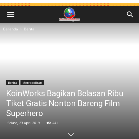
Beranda
Berita
Berita
Metropolitan
KoinWorks Bagikan Belasan Ribu
Tiket Gratis Nonton Bareng Film
Superhero
Selasa, 23 April 2019
441