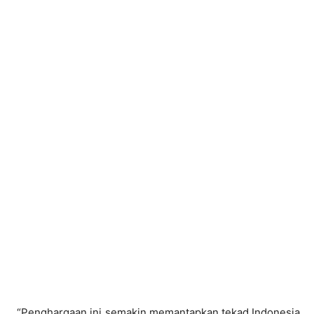
“Penghargaan ini semakin memantapkan tekad Indonesia