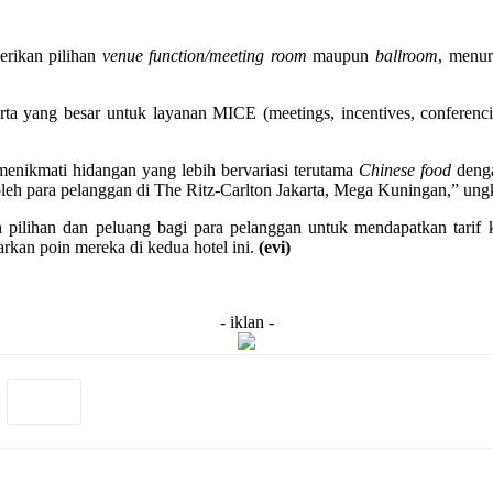
rikan pilihan
venue function/meeting room
maupun
ballroom
, menur
erta yang besar untuk layanan MICE (meetings, incentives, confere
 menikmati hidangan yang lebih bervariasi terutama
Chinese food
deng
oleh para pelanggan di The Ritz-Carlton Jakarta, Mega Kuningan,” ungk
 pilihan dan peluang bagi para pelanggan untuk mendapatkan tarif kam
rkan poin mereka di kedua hotel ini.
(evi)
- iklan -