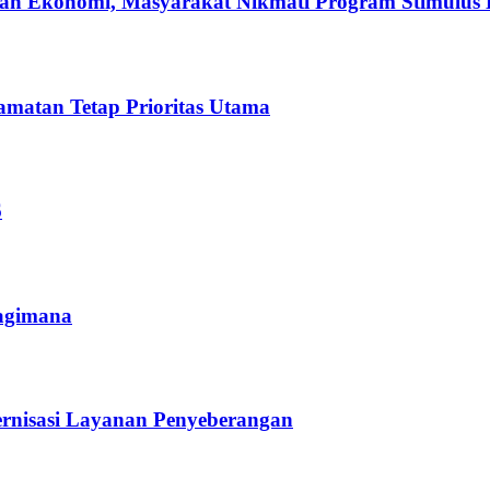
an Ekonomi, Masyarakat Nikmati Program Stimulus 
amatan Tetap Prioritas Utama
6
Pagimana
ernisasi Layanan Penyeberangan