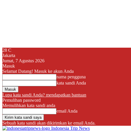
28
C
Jakarta
Jumat, 7 Agustus 2026
Masuk
Selamat Datang! Masuk ke akun Anda
nama pengguna
kata sandi Anda
Lupa kata sandi Anda? mendapatkan bantuan
Pemulihan password
Memulihkan kata sandi anda
email Anda
Sebuah kata sandi akan dikirimkan ke email Anda.
Indonesia Trip News