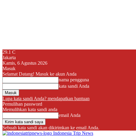
29.1
C
Jakarta
Kamis, 6 Agustus 2026
Masuk
Selamat Datang! Masuk ke akun Anda
nama pengguna
kata sandi Anda
Lupa kata sandi Anda? mendapatkan bantuan
Pemulihan password
Memulihkan kata sandi anda
email Anda
Sebuah kata sandi akan dikirimkan ke email Anda.
Indonesia Trip News