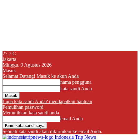
27.7
C
Jakarta
Minggu, 9 Agustus 2026
Masuk
Selamat Datang! Masuk ke akun Anda
nama pengguna
kata sandi Anda
Lupa kata sandi Anda? mendapatkan bantuan
Pemulihan password
Memulihkan kata sandi anda
email Anda
Sebuah kata sandi akan dikirimkan ke email Anda.
Indonesia Trip News