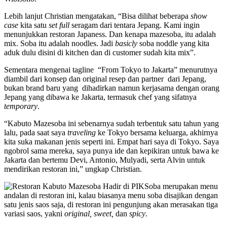
Lebih lanjut Christian mengatakan, “Bisa dilihat beberapa
show
case
kita satu
set full
seragam dari tentara Jepang. Kami ingin
menunjukkan restoran Japaness. Dan kenapa mazesoba, itu adalah
mix. Soba itu adalah noodles. Jadi
basicly
soba noddle yang kita
aduk dulu disini di kitchen dan di customer sudah kita mix”.
Sementara mengenai tagline “From Tokyo to Jakarta” menurutnya
diambil dari konsep dan original resep dan partner dari Jepang,
bukan brand baru yang dihadirkan namun kerjasama dengan orang
Jepang yang dibawa ke Jakarta, termasuk chef yang sifatnya
temporary
.
“Kabuto Mazesoba ini sebenarnya sudah terbentuk satu tahun yang
lalu, pada saat saya
traveling
ke Tokyo bersama keluarga, akhirnya
kita suka makanan jenis seperti ini. Empat hari saya di Tokyo. Saya
ngobrol sama mereka, saya punya ide dan kepikiran untuk bawa ke
Jakarta dan bertemu Devi, Antonio, Mulyadi, serta Alvin untuk
mendirikan restoran ini,” ungkap Christian.
Soba merupakan menu
andalan di restoran ini, kalau biasanya menu soba disajikan dengan
satu jenis saos saja, di restoran ini pengunjung akan merasakan tiga
variasi saos, yakni
original, sweet,
dan
spicy
.