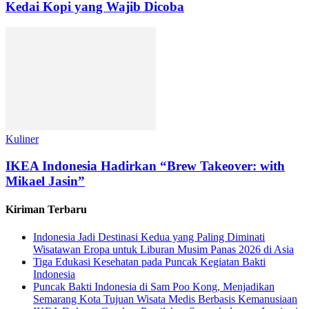
Kedai Kopi yang Wajib Dicoba
Kuliner
IKEA Indonesia Hadirkan “Brew Takeover: with
Mikael Jasin”
Kiriman Terbaru
Indonesia Jadi Destinasi Kedua yang Paling Diminati
Wisatawan Eropa untuk Liburan Musim Panas 2026 di Asia
Tiga Edukasi Kesehatan pada Puncak Kegiatan Bakti
Indonesia
Puncak Bakti Indonesia di Sam Poo Kong, Menjadikan
Semarang Kota Tujuan Wisata Medis Berbasis Kemanusiaan