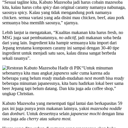
“Sesuai tagline kita, Kabuto Mazesoba jadi harus cobain mazesoba
kita, kalau harus coba
spicy
dan original caramy namanya nabunaga,
saosnya spicy. Kalau yang tidak mengandung pork namanya
chicken. semua variasi yang ada disini mau chicken, beef, atau pork
semuanya bisa memilih saosnya,” ujarnya.
Lebih lanjut ia mengatakan, “Kualitas makanan kita harus fresh, no
MSG juga saat pembuatannya,
no adictif
, jadi makanan soba beda
dari yang lain. Ingredient kita hampir semuanya kita import dari
Jepang terutama komponen caramy ini sampai dengan 30-40 tipe
ingredient untuk menjadi satu saos, kalau dirasa sangat berbeda
sekali rasanya”.
“Untuk minuman
sebenarnya kita mau angkat
japaness sake
cuma karena ada
beberapa yang belum
ready
mudah-mudahan
next month
bisa
ready
beberapa minuman japanessnya, kita baru hadirkan lokal beer sama
beer Jepang tapi belum datang. Dan kita juga ada coffee shop,”
ungkap Christian.
Kabuto Mazesoba yang menempati tigal lantai dan berkapasitas 59
pax ini juga punya jenis makanan lainnya, yakni
mazesoba noddle
dan
donburi
. Untuk dessertnya selain
japanesse mochi
dengan lima
rasa juga ada
cherry
atau
sakura most.