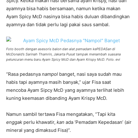
Spicy. Ketika makan nasi bersama ayam krispy, nasi dan
ayamnya bisa habis bersamaan, namun ketika makan
Ayam Spicy McD nasinya bisa habis duluan dibandingkan
ayamnya dan tidak perlu lagi pakai saus sambal.
Foto booth dengan asesoris balon dan alat pemadam kePEDASan di
McDonald’s Sarinah Thamrin, Jakarta Pusat tampak menambah suasana
peluncuran menu baru Ayam Spicy McD dan Ayam Krispy McD. Foto. evi
“Rasa pedasnya
nampol
banget, nasi saya sudah mau
habis tapi ayamnya masih banyak,” ujar Fisa saat
mencoba Ayam Sipcy McD yang ayamnya terlihat lebih
kuning keemasan dibanding Ayam Krispy McD.
Namun sambil tertawa Fisa mengatakan, “Tapi kita
enggak
perlu khawatir,
kan
ada ‘Pemadam Kepedasan’ (air
mineral yang dimaksud Fisa)”.