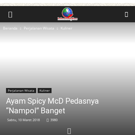
Beranda
Perjalanan Wisata
Kuliner
Perjalanan Wisata
Kuliner
Ayam Spicy McD Pedasnya
“Nampol” Banget
Sabtu, 10 Maret 2018
3980