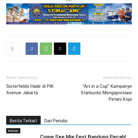
- iklan -
Berita Sebelumnya
Berita Berikutnya
Sisterfields Hadir di PIK
“Art in a Cup” Kampanye
Avenue Jakarta
Starbucks Mengapresiasi
Petani Kopi
Berita Terkait
Dari Penulis
Kuliner
Come See Mie Fest Bandung Pecah!