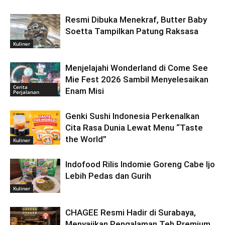
Resmi Dibuka Menekraf, Butter Baby
Soetta Tampilkan Patung Raksasa
Kuliner
Menjelajahi Wonderland di Come See
Mie Fest 2026 Sambil Menyelesaikan
Cerita
Enam Misi
Perjalanan
Genki Sushi Indonesia Perkenalkan
Cita Rasa Dunia Lewat Menu “Taste
the World”
Kuliner
Indofood Rilis Indomie Goreng Cabe Ijo
Lebih Pedas dan Gurih
Kuliner
CHAGEE Resmi Hadir di Surabaya,
Menyajikan Pengalaman Teh Premium