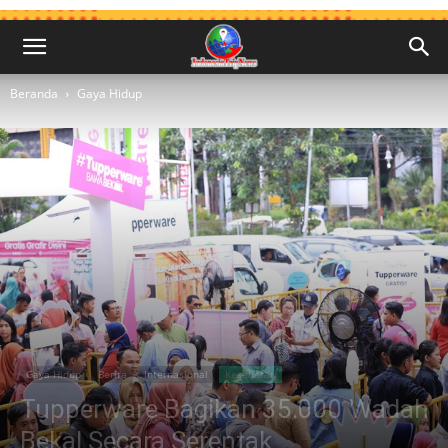
Beranda
Gaya Hidup
Gaya Hidup
Berita
Internasional
Kesehatan
Tupperware Bagikan 35.000 Wadah
Bekal Secara Serentak