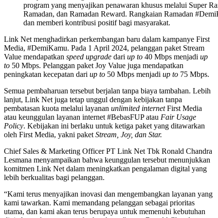
program yang menyajikan penawaran khusus melalui Super Ra
Ramadan, dan Ramadan Reward. Rangkaian Ramadan #DemiKam
dan memberi kontribusi positif bagi masyarakat.
Link Net menghadirkan perkembangan baru dalam kampanye First
Media, #DemiKamu. Pada 1 April 2024, pelanggan paket Stream
Value mendapatkan
speed upgrade
dari
up to
40 Mbps menjadi
up
to
50 Mbps. Pelanggan paket Joy Value juga mendapatkan
peningkatan kecepatan dari
up to
50 Mbps menjadi
up to
75 Mbps.
Semua pembaharuan tersebut berjalan tanpa biaya tambahan. Lebih
lanjut, Link Net juga tetap unggul dengan kebijakan tanpa
pembatasan kuota melalui layanan
unlimited internet
First Media
atau keunggulan layanan internet #BebasFUP atau
Fair Usage
Policy
. Kebijakan ini berlaku untuk ketiga paket yang ditawarkan
oleh First Media, yakni paket
Stream, Joy, dan Star.
Chief Sales & Marketing Officer PT Link Net Tbk Ronald Chandra
Lesmana menyampaikan bahwa keunggulan tersebut menunjukkan
komitmen Link Net dalam meningkatkan pengalaman digital yang
lebih berkualitas bagi pelanggan.
“Kami terus menyajikan inovasi dan mengembangkan layanan yang
kami tawarkan. Kami memandang pelanggan sebagai prioritas
utama, dan kami akan terus berupaya untuk memenuhi kebutuhan