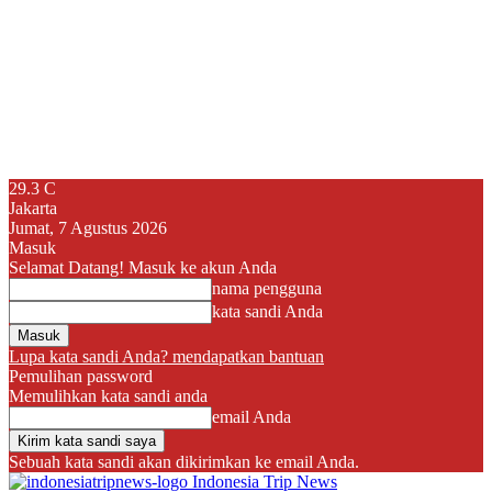
29.3
C
Jakarta
Jumat, 7 Agustus 2026
Masuk
Selamat Datang! Masuk ke akun Anda
nama pengguna
kata sandi Anda
Lupa kata sandi Anda? mendapatkan bantuan
Pemulihan password
Memulihkan kata sandi anda
email Anda
Sebuah kata sandi akan dikirimkan ke email Anda.
Indonesia Trip News