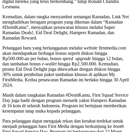
digital mereka yang terus berkembang.” tutup Ronald Chandra
Lesmana.
Kemudian, dalam rangka menyambut semangat Ramadan, Link Net
menghadirkan beragam program yang dikemas dalam “Ramadan
#DemiKamu”, menyajikan penawaran khusus melalui Super
Ramadan Deals!, Eid Deal Delight, Hampers Ramadan, dan
Ramadan Reward.
Pelanggan baru yang berlangganan melalui
website
firstmedia.com
akan mendapatkan berbagai bonus seperti diskon hingga
Rp500.000-an per bulan, bonus
speed
upgrade
hingga 12 bulan,
dan tambahan bonus
e-wallet
hingga Rp2.500.000. Kemudian,
promo Eid Deal Delight juga ditawarkan dengan diskon hingga
30% untuk pembelian paket tambahan khusus di aplikasi My
FirstMedia. Kedua penawaran Ramadan ini berlaku hingga 30 April
2024.
Masih dalam rangkaian Ramadan #DemiKamu, First Squad Service
Day juga hadir dengan program menarik yakni Hampers Ramadan
di 16 kota di seluruh Indonesia. Program ini bertujuan memberikan
kesempatan tatap muka kepada pelanggan.
Para pelanggan dapat mengajak rekan dan kerabat terdekat untuk
menjadi pelanggan baru First Media dengan berkunjung ke
booth
First Squad Service Day. Program ini berlangsung dari 22 Maret