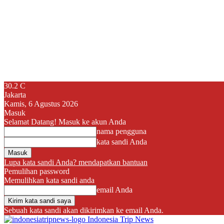
30.2
C
Jakarta
Kamis, 6 Agustus 2026
Masuk
Selamat Datang! Masuk ke akun Anda
nama pengguna
kata sandi Anda
Lupa kata sandi Anda? mendapatkan bantuan
Pemulihan password
Memulihkan kata sandi anda
email Anda
Sebuah kata sandi akan dikirimkan ke email Anda.
Indonesia Trip News