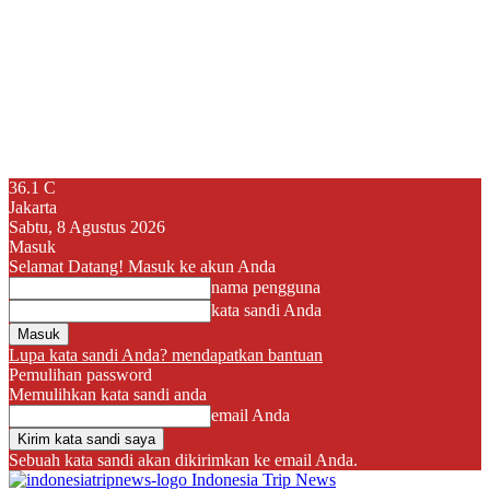
36.1
C
Jakarta
Sabtu, 8 Agustus 2026
Masuk
Selamat Datang! Masuk ke akun Anda
nama pengguna
kata sandi Anda
Lupa kata sandi Anda? mendapatkan bantuan
Pemulihan password
Memulihkan kata sandi anda
email Anda
Sebuah kata sandi akan dikirimkan ke email Anda.
Indonesia Trip News