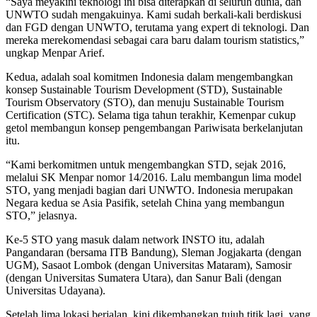
“Saya meyakini teknologi ini bisa diterapkan di seluruh dunia, dan
UNWTO sudah mengakuinya. Kami sudah berkali-kali berdiskusi
dan FGD dengan UNWTO, terutama yang expert di teknologi. Dan
mereka merekomendasi sebagai cara baru dalam tourism statistics,”
ungkap Menpar Arief.
Kedua, adalah soal komitmen Indonesia dalam mengembangkan
konsep Sustainable Tourism Development (STD), Sustainable
Tourism Observatory (STO), dan menuju Sustainable Tourism
Certification (STC). Selama tiga tahun terakhir, Kemenpar cukup
getol membangun konsep pengembangan Pariwisata berkelanjutan
itu.
“Kami berkomitmen untuk mengembangkan STD, sejak 2016,
melalui SK Menpar nomor 14/2016. Lalu membangun lima model
STO, yang menjadi bagian dari UNWTO. Indonesia merupakan
Negara kedua se Asia Pasifik, setelah China yang membangun
STO,” jelasnya.
Ke-5 STO yang masuk dalam network INSTO itu, adalah
Pangandaran (bersama ITB Bandung), Sleman Jogjakarta (dengan
UGM), Sasaot Lombok (dengan Universitas Mataram), Samosir
(dengan Universitas Sumatera Utara), dan Sanur Bali (dengan
Universitas Udayana).
Setelah lima lokasi berjalan, kini dikembangkan tujuh titik lagi, yang