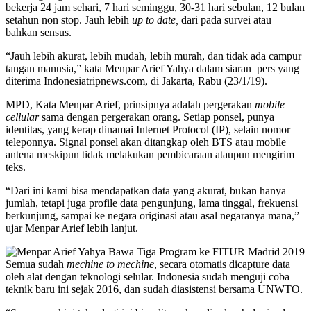
bekerja 24 jam sehari, 7 hari seminggu, 30-31 hari sebulan, 12 bulan
setahun non stop. Jauh lebih
up to date,
dari pada survei atau
bahkan sensus.
“Jauh lebih akurat, lebih mudah, lebih murah, dan tidak ada campur
tangan manusia,” kata Menpar Arief Yahya dalam siaran pers yang
diterima Indonesiatripnews.com, di Jakarta, Rabu (23/1/19).
MPD, Kata Menpar Arief, prinsipnya adalah pergerakan
mobile
cellular
sama dengan pergerakan orang. Setiap ponsel, punya
identitas, yang kerap dinamai Internet Protocol (IP), selain nomor
teleponnya. Signal ponsel akan ditangkap oleh BTS atau mobile
antena meskipun tidak melakukan pembicaraan ataupun mengirim
teks.
“Dari ini kami bisa mendapatkan data yang akurat, bukan hanya
jumlah, tetapi juga profile data pengunjung, lama tinggal, frekuensi
berkunjung, sampai ke negara originasi atau asal negaranya mana,”
ujar Menpar Arief lebih lanjut.
Semua sudah
mechine to mechine
, secara otomatis dicapture data
oleh alat dengan teknologi selular. Indonesia sudah menguji coba
teknik baru ini sejak 2016, dan sudah diasistensi bersama UNWTO.