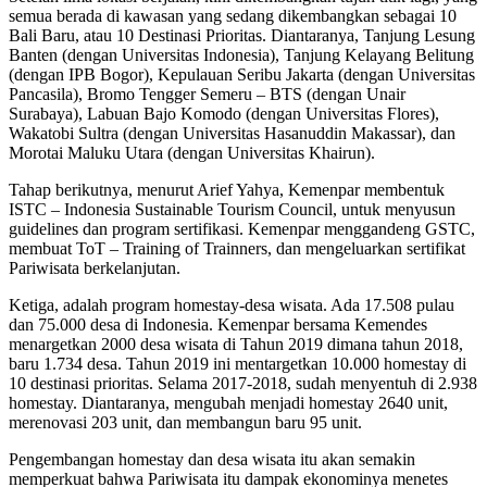
semua berada di kawasan yang sedang dikembangkan sebagai 10
Bali Baru, atau 10 Destinasi Prioritas. Diantaranya, Tanjung Lesung
Banten (dengan Universitas Indonesia), Tanjung Kelayang Belitung
(dengan IPB Bogor), Kepulauan Seribu Jakarta (dengan Universitas
Pancasila), Bromo Tengger Semeru – BTS (dengan Unair
Surabaya), Labuan Bajo Komodo (dengan Universitas Flores),
Wakatobi Sultra (dengan Universitas Hasanuddin Makassar), dan
Morotai Maluku Utara (dengan Universitas Khairun).
Tahap berikutnya, menurut Arief Yahya, Kemenpar membentuk
ISTC – Indonesia Sustainable Tourism Council, untuk menyusun
guidelines dan program sertifikasi. Kemenpar menggandeng GSTC,
membuat ToT – Training of Trainners, dan mengeluarkan sertifikat
Pariwisata berkelanjutan.
Ketiga, adalah program homestay-desa wisata. Ada 17.508 pulau
dan 75.000 desa di Indonesia. Kemenpar bersama Kemendes
menargetkan 2000 desa wisata di Tahun 2019 dimana tahun 2018,
baru 1.734 desa. Tahun 2019 ini mentargetkan 10.000 homestay di
10 destinasi prioritas. Selama 2017-2018, sudah menyentuh di 2.938
homestay. Diantaranya, mengubah menjadi homestay 2640 unit,
merenovasi 203 unit, dan membangun baru 95 unit.
Pengembangan homestay dan desa wisata itu akan semakin
memperkuat bahwa Pariwisata itu dampak ekonominya menetes