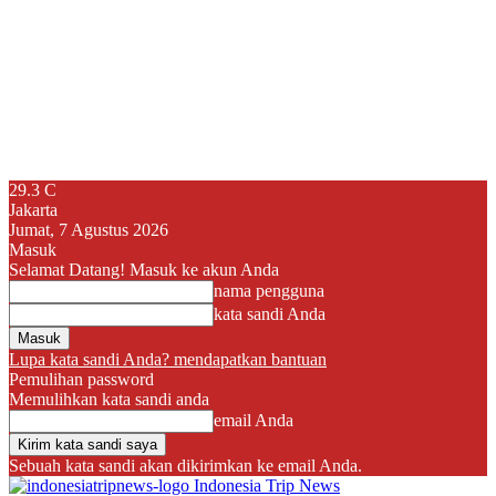
29.3
C
Jakarta
Jumat, 7 Agustus 2026
Masuk
Selamat Datang! Masuk ke akun Anda
nama pengguna
kata sandi Anda
Lupa kata sandi Anda? mendapatkan bantuan
Pemulihan password
Memulihkan kata sandi anda
email Anda
Sebuah kata sandi akan dikirimkan ke email Anda.
Indonesia Trip News