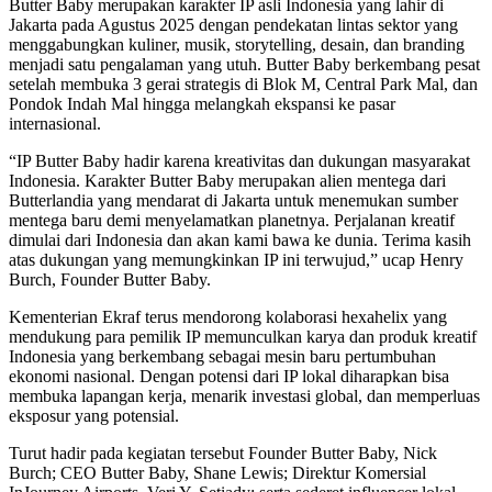
Butter Baby merupakan karakter IP asli Indonesia yang lahir di
Jakarta pada Agustus 2025 dengan pendekatan lintas sektor yang
menggabungkan kuliner, musik, storytelling, desain, dan branding
menjadi satu pengalaman yang utuh. Butter Baby berkembang pesat
setelah membuka 3 gerai strategis di Blok M, Central Park Mal, dan
Pondok Indah Mal hingga melangkah ekspansi ke pasar
internasional.
“IP Butter Baby hadir karena kreativitas dan dukungan masyarakat
Indonesia. Karakter Butter Baby merupakan alien mentega dari
Butterlandia yang mendarat di Jakarta untuk menemukan sumber
mentega baru demi menyelamatkan planetnya. Perjalanan kreatif
dimulai dari Indonesia dan akan kami bawa ke dunia. Terima kasih
atas dukungan yang memungkinkan IP ini terwujud,” ucap Henry
Burch, Founder Butter Baby.
Kementerian Ekraf terus mendorong kolaborasi hexahelix yang
mendukung para pemilik IP memunculkan karya dan produk kreatif
Indonesia yang berkembang sebagai mesin baru pertumbuhan
ekonomi nasional. Dengan potensi dari IP lokal diharapkan bisa
membuka lapangan kerja, menarik investasi global, dan memperluas
eksposur yang potensial.
Turut hadir pada kegiatan tersebut Founder Butter Baby, Nick
Burch; CEO Butter Baby, Shane Lewis; Direktur Komersial