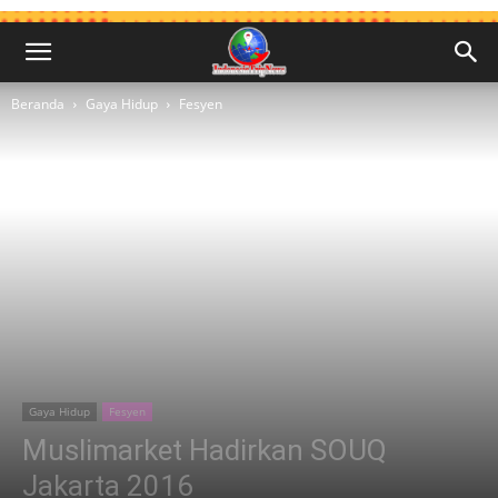
Beranda
Gaya Hidup
Fesyen
Gaya Hidup
Fesyen
Muslimarket Hadirkan SOUQ
Jakarta 2016