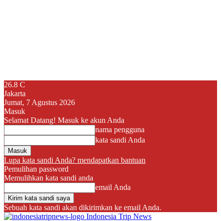
26.8
C
Jakarta
Jumat, 7 Agustus 2026
Masuk
Selamat Datang! Masuk ke akun Anda
nama pengguna
kata sandi Anda
Lupa kata sandi Anda? mendapatkan bantuan
Pemulihan password
Memulihkan kata sandi anda
email Anda
Sebuah kata sandi akan dikirimkan ke email Anda.
Indonesia Trip News