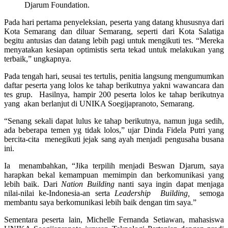
Djarum Foundation.
Pada hari pertama penyeleksian, peserta yang datang khususnya dari
Kota Semarang dan diluar Semarang, seperti dari Kota Salatiga
begitu antusias dan datang lebih pagi untuk mengikuti tes. “Mereka
menyatakan kesiapan optimistis serta tekad untuk melakukan yang
terbaik,” ungkapnya.
Pada tengah hari, seusai tes tertulis, penitia langsung mengumumkan
daftar peserta yang lolos ke tahap berikutnya yakni wawancara dan
tes grup. Hasilnya, hampir 200 peserta lolos ke tahap berikutnya
yang akan berlanjut di UNIKA Soegijapranoto, Semarang.
“Senang sekali dapat lulus ke tahap berikutnya, namun juga sedih,
ada beberapa temen yg tidak lolos,” ujar Dinda Fidela Putri yang
bercita-cita menegikuti jejak sang ayah menjadi pengusaha busana
ini.
Ia menambahkan, “Jika terpilih menjadi Beswan Djarum, saya
harapkan bekal kemampuan memimpin dan berkomunikasi yang
lebih baik. Dari
Nation Building
nanti saya ingin dapat menjaga
nilai-nilai ke-Indonesia-an serta
Leadership Building,
semoga
membantu saya berkomunikasi lebih baik dengan tim saya.”
Sementara peserta lain, Michelle Fernanda Setiawan, mahasiswa