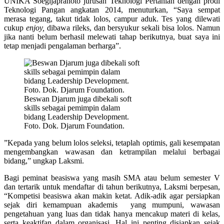
UNIKA Soegijapranoto jurusan Teknologi Pertanian dengan prodi
Teknologi Pangan angkatan 2014, menuturkan, “Saya sempat
merasa tegang, takut tidak lolos, campur aduk. Tes yang dilewati
cukup
enjoy,
dibawa rileks, dan bersyukur sekali bisa lolos. Namun
jika nanti belum berhasil melewati tahap berikutnya, buat saya ini
tetap menjadi pengalaman berharga”.
Beswan Djarum juga dibekali soft
skills sebagai pemimpin dalam
bidang Leadership Development.
Foto. Dok. Djarum Foundation.
”Kepada yang belum lolos seleksi, tetaplah optimis, gali kesempatan
mengembangkan wawasan dan ketrampilan melalui berbagai
bidang,” ungkap Laksmi.
Bagi peminat beasiswa yang masih SMA atau belum semester V
dan tertarik untuk mendaftar di tahun berikutnya, Laksmi berpesan,
“Kompetisi beasiswa akan makin ketat. Adik-adik agar persiapkan
sejak diri kemampuan akademis yang mumpuni, wawasan
pengetahuan yang luas dan tidak hanya mencakup materi di kelas,
serta keaktifan dalam organisasi. Hal ini penting disiapkan sejak