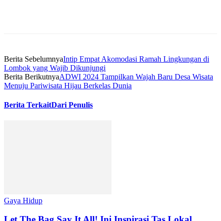
Berita Sebelumnya
Intip Empat Akomodasi Ramah Lingkungan di
Lombok yang Wajib Dikunjungi
Berita Berikutnya
ADWI 2024 Tampilkan Wajah Baru Desa Wisata
Menuju Pariwisata Hijau Berkelas Dunia
Berita Terkait
Dari Penulis
Gaya Hidup
Let The Bag Say It All! Ini Inspirasi Tas Lokal