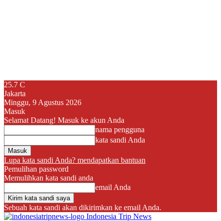
25.7
C
Jakarta
Minggu, 9 Agustus 2026
Masuk
Selamat Datang! Masuk ke akun Anda
nama pengguna
kata sandi Anda
Lupa kata sandi Anda? mendapatkan bantuan
Pemulihan password
Memulihkan kata sandi anda
email Anda
Sebuah kata sandi akan dikirimkan ke email Anda.
Indonesia Trip News