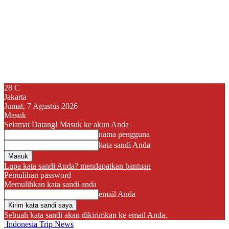
28
C
Jakarta
Jumat, 7 Agustus 2026
Masuk
Selamat Datang! Masuk ke akun Anda
nama pengguna
kata sandi Anda
Lupa kata sandi Anda? mendapatkan bantuan
Pemulihan password
Memulihkan kata sandi anda
email Anda
Sebuah kata sandi akan dikirimkan ke email Anda.
Indonesia Trip News