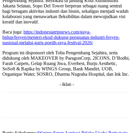
Pengembang Sejahtra. Berlokasi di jantung Kota Administrasi
Jakarta Selatan, Sopo Del Tower berperan sebagai ruang sentral
bagi beragam aktivitas industri dan bisnis, sekaligus menjadi wadah
kolaborasi yang menawarkan fleksibilitas dalam mewujudkan visi
kreatif dan inovatif.
Baca juga:
https://indonesiatripnews.com/gaya-
hidup/fesyen/menteri-ekraf-dukung-penguatan-industri-fesyen-
nasional-melalui-garis-poetih-raya-festival-2026/
Program ini disponsori oleh Toba Pengembang Sejahtra, serta
didukung oleh MAKEOVER by ParagonCorp, 2ICONS, D’Bodhi,
Farah Carpets, Gelap Ruang Jiwa, Everbest, Burju Aesthetic,
SoSoft & Rapika by WINGS Group, Bank Mandiri, UOB,
Organique Water, SOSRO, Dharma Nugraha Hospital, dan Ink Inc.
- iklan -
Berita Sebelumnya
Wapres Serap Aspirasi Pelaku Usaha Pariwisata,