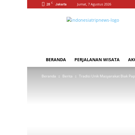
C
28
Jumat, 7 Agustus 2026
Jakarta
Indonesia
Trip
News
BERANDA
PERJALANAN WISATA
AK
Beranda
Berita
Tradisi Unik Masyarakat Biak Pa