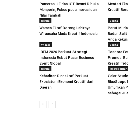
Pameran ILF dan IGT Resmi Dibuka
Menteri Ekr
Menperin, Fokus pada Inovasi dan
Kreatif Be
Nilai Tambah
Berita
Berita
Wamen Ekraf Dorong Lahirnya
Perut Mudah
Wirausaha Muda Kreatif Indonesia
Badan Sulit
Anda Kekur
Wisata
Berita
IBEM 2026 Perkuat Strategi
Toadore Fes
Indonesia Rebut Pasar Business
Promosi Bu
Event Global
Kreatif Tid
Berita
Metropolitan
Kehadiran Rindekraf Perkuat
Gelar Stude
Ekosistem Ekonomi Kreatif dari
BlueScope L
Daerah
Umumkan Pr
sebagai Ju