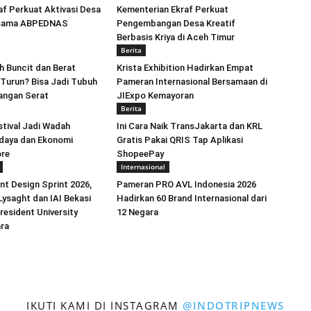
af Perkuat Aktivasi Desa
Kementerian Ekraf Perkuat
rsama ABPEDNAS
Pengembangan Desa Kreatif
Berbasis Kriya di Aceh Timur
Berita
 Buncit dan Berat
Krista Exhibition Hadirkan Empat
 Turun? Bisa Jadi Tubuh
Pameran Internasional Bersamaan di
angan Serat
JIExpo Kemayoran
Berita
tival Jadi Wadah
Ini Cara Naik TransJakarta dan KRL
daya dan Ekonomi
Gratis Pakai QRIS Tap Aplikasi
ore
ShopeePay
Internasional
nt Design Sprint 2026,
Pameran PRO AVL Indonesia 2026
ysaght dan IAI Bekasi
Hadirkan 60 Brand Internasional dari
esident University
12 Negara
ara
IKUTI KAMI DI INSTAGRAM
@INDOTRIPNEWS