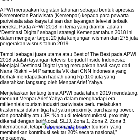
APWI merupakan kegiatan tahunan sebagai bentuk apresiasi
Kementerian Pariwisata (Kemenpar) kepada para pewarta
pariwisata atas karya tulisan dan tayangan televisi terbaik
mereka. Pada APWI 2018 ini tema yang diambil adalah
‘Destinasi Digital’ sebagai strategi Kemenpar tahun 2018 ini
dalam mengejar target 20 juta kunjungan wisman dan 275 juta
pergerakan wisnus tahun 2019.
Tampil sebagai juara utama atau Best of The Best pada APWI
2018 adalah tayangan televisi berjudul Inside Indonesia:
Menjajal Destinasi Digital yang merupakan hasil karya dari
Nana Riskhi – M Pramudita VK dari CNN Indonesia yang
berhak mendapatkan hadiah uang Rp 100 juta yang
diserahkan langsung oleh Menpar Arief Yahya.
Menjelaskan tentang tema APWI pada tahun 2019 mendatang,
menurut Menpar Arief Yahya dalam menghadapi era
millennials tourism industri pariwisata perlu melakukan
trasformasi dalam tiga hal yakni proximity, purchasing power,
dan portability atau 3P. “Kalau di telekomunikasi, proximity
dikenal dengan tarif Local, SLJJ, Zona 1, Zona 2, Zona 3,
International, tetapi di tourism ada border tourism yang
memberikan kontribusi sekitar 20% secara nasional,”
ungkapnya.