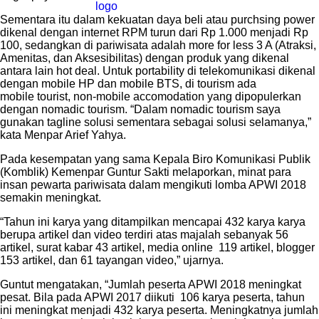
Sementara itu dalam kekuatan daya beli atau purchsing power
dikenal dengan internet RPM turun dari Rp 1.000 menjadi Rp
100, sedangkan di pariwisata adalah more for less 3 A (Atraksi,
Amenitas, dan Aksesibilitas) dengan produk yang dikenal
antara lain hot deal. Untuk portability di telekomunikasi dikenal
dengan mobile HP dan mobile BTS, di tourism ada
mobile tourist, non-mobile accomodation yang dipopulerkan
dengan nomadic tourism. “Dalam nomadic tourism saya
gunakan tagline solusi sementara sebagai solusi selamanya,”
kata Menpar Arief Yahya.
Pada kesempatan yang sama Kepala Biro Komunikasi Publik
(Komblik) Kemenpar Guntur Sakti melaporkan, minat para
insan pewarta pariwisata dalam mengikuti lomba APWI 2018
semakin meningkat.
“Tahun ini karya yang ditampilkan mencapai 432 karya karya
berupa artikel dan video terdiri atas majalah sebanyak 56
artikel, surat kabar 43 artikel, media online 119 artikel, blogger
153 artikel, dan 61 tayangan video,” ujarnya.
Guntut mengatakan, “Jumlah peserta APWI 2018 meningkat
pesat. Bila pada APWI 2017 diikuti 106 karya peserta, tahun
ini meningkat menjadi 432 karya peserta. Meningkatnya jumlah