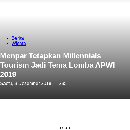
Berita
Wisata
Menpar Tetapkan Millennials
Tourism Jadi Tema Lomba APWI
2019
Sabtu, 8 Desember 2018
295
- iklan -