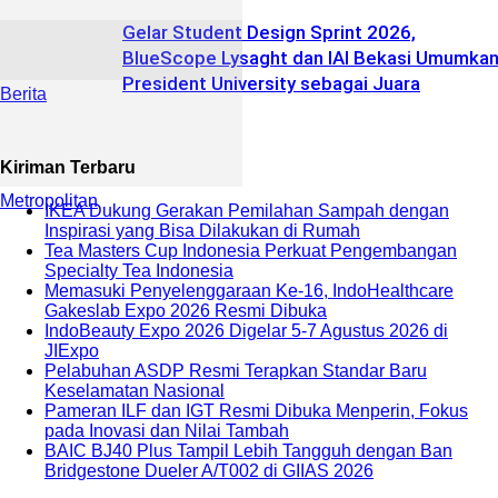
Gelar Student Design Sprint 2026,
BlueScope Lysaght dan IAI Bekasi Umumka
President University sebagai Juara
Berita
Kiriman Terbaru
Metropolitan
IKEA Dukung Gerakan Pemilahan Sampah dengan
Inspirasi yang Bisa Dilakukan di Rumah
Tea Masters Cup Indonesia Perkuat Pengembangan
Specialty Tea Indonesia
Memasuki Penyelenggaraan Ke-16, IndoHealthcare
Gakeslab Expo 2026 Resmi Dibuka
IndoBeauty Expo 2026 Digelar 5-7 Agustus 2026 di
JIExpo
Pelabuhan ASDP Resmi Terapkan Standar Baru
Keselamatan Nasional
Pameran ILF dan IGT Resmi Dibuka Menperin, Fokus
pada Inovasi dan Nilai Tambah
BAIC BJ40 Plus Tampil Lebih Tangguh dengan Ban
Bridgestone Dueler A/T002 di GIIAS 2026