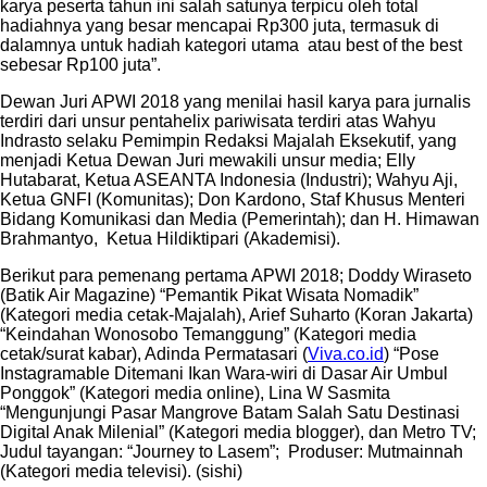
karya peserta tahun ini salah satunya terpicu oleh total
hadiahnya yang besar mencapai Rp300 juta, termasuk di
dalamnya untuk hadiah kategori utama atau best of the best
sebesar Rp100 juta”.
Dewan Juri APWI 2018 yang menilai hasil karya para jurnalis
terdiri dari unsur pentahelix pariwisata terdiri atas Wahyu
Indrasto selaku Pemimpin Redaksi Majalah Eksekutif, yang
menjadi Ketua Dewan Juri mewakili unsur media; Elly
Hutabarat, Ketua ASEANTA Indonesia (Industri); Wahyu Aji,
Ketua GNFI (Komunitas); Don Kardono, Staf Khusus Menteri
Bidang Komunikasi dan Media (Pemerintah); dan H. Himawan
Brahmantyo, Ketua Hildiktipari (Akademisi).
Berikut para pemenang pertama APWI 2018; Doddy Wiraseto
(Batik Air Magazine) “Pemantik Pikat Wisata Nomadik”
(Kategori media cetak-Majalah), Arief Suharto (Koran Jakarta)
“Keindahan Wonosobo Temanggung” (Kategori media
cetak/surat kabar), Adinda Permatasari (
Viva.co.id
) “Pose
Instagramable Ditemani Ikan Wara-wiri di Dasar Air Umbul
Ponggok” (Kategori media online), Lina W Sasmita
“Mengunjungi Pasar Mangrove Batam Salah Satu Destinasi
Digital Anak Milenial” (Kategori media blogger), dan Metro TV;
Judul tayangan: “Journey to Lasem”; Produser: Mutmainnah
(Kategori media televisi). (sishi)