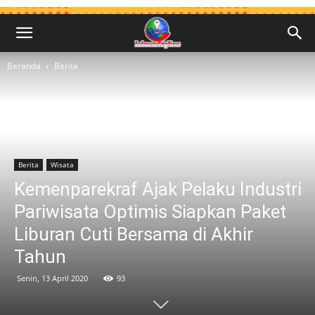
Beranda
Berita
Berita
Wisata
Kemenparekraf Ajak Pelaku Industri
Pariwisata Optimis Siapkan Paket
Liburan Cuti Bersama di Akhir
Tahun
Senin, 13 April 2020
93