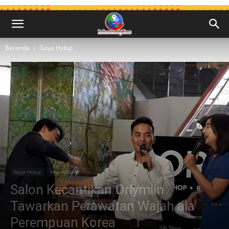
Beranda
Gaya Hidup
Gaya Hidup
Kecantikan
Salon Kecantikan Orlymiin
Tawarkan Perawatan Wajah ala
Perempuan Korea