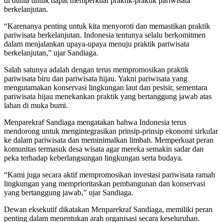
di dunia untuk dapat memperkuat praktik-praktik pariwisata
berkelanjutan.
“Karenanya penting untuk kita menyoroti dan memastikan praktik
pariwisata berkelanjutan. Indonesia tentunya selalu berkomitmen
dalam menjalankan upaya-upaya menuju praktik pariwisata
berkelanjutan,” ujar Sandiaga.
Salah satunya adalah dengan terus mempromosikan praktik
pariwisata biru dan pariwisata hijau. Yakni pariwisata yang
mengutamakan konservasi lingkungan laut dan pesisir, sementara
pariwisata hijau menekankan praktik yang bertanggung jawab atas
lahan di muka bumi.
Menparekraf Sandiaga mengatakan bahwa Indonesia terus
mendorong untuk mengintegrasikan prinsip-prinsip ekonomi sirkular
ke dalam pariwisata dan meminimalkan limbah. Memperkuat peran
komunitas termasuk desa wisata agar mereka semakin sadar dan
peka terhadap keberlangsungan lingkungan serta budaya.
“Kami juga secara aktif mempromosikan investasi pariwisata ramah
lingkungan yang memprioritaskan pembangunan dan konservasi
yang bertanggung jawab,” ujar Sandiaga.
Dewan eksekutif dikatakan Menparekraf Sandiaga, memiliki peran
penting dalam menentukan arah organisasi secara keseluruhan.