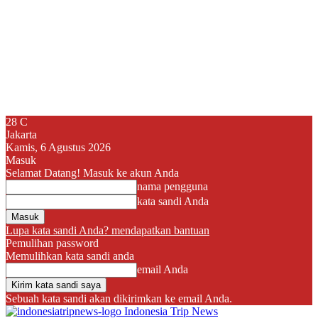
28
C
Jakarta
Kamis, 6 Agustus 2026
Masuk
Selamat Datang! Masuk ke akun Anda
nama pengguna
kata sandi Anda
Lupa kata sandi Anda? mendapatkan bantuan
Pemulihan password
Memulihkan kata sandi anda
email Anda
Sebuah kata sandi akan dikirimkan ke email Anda.
Indonesia Trip News