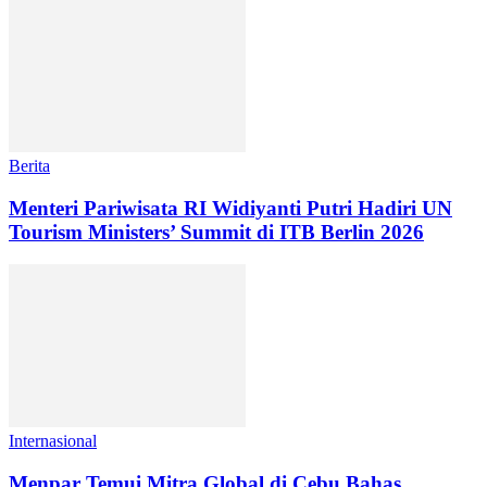
Berita
Menteri Pariwisata RI Widiyanti Putri Hadiri UN
Tourism Ministers’ Summit di ITB Berlin 2026
Internasional
Menpar Temui Mitra Global di Cebu Bahas