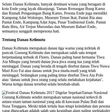
Selain Danau Kelimutu, banyak destinasi wisata yang beragam di
kota Ende yang layak dikunjungi. Taman Renungan Bung Karno
dan Rumah Pengasingan Bung Karno, Pesona Ende juga memiliki
Kampung Adat Wolotopo, Museum Tenun Ikat, Pantai Ria atau
Pantai Ende, Kampung Adat Jopu, Pasar Tradisional Ende, Pantai
Batu Biru, Air Terjun Murondao dan Museum Bahari Ende,
semuanya sungguh mempesona hati.
Tentang Danau Kelimutu
Danau Kelimutu merupakan danau tiga warna yang terletak di
puncak Gunung Kelimutu dan merupakan salah satu tempat
berpetualang terbaik di Flores. Danau paling barat bernama Tiwu
Ata Mbupu yang berarti danau jiwa-jiwa orang tua yang telah
meninggal. Danau yang berada di tengah disebut danau Tiwu Nuwa
Muri Koo Fai atau danau untuk jiwa muda-mudi yang telah
meninggal. Sedangkan yang paling timur disebut Tiwu Ata Polo
atau ‘danau untuk jiwa orang yang selalu melakukan kejahatan’.
Warna ketiga danau tersebut selalu berubah-ubah.
Taman Nasional
Gunung Kelimutu sendiri merupakan taman nasional terkecil di
antara enam taman nasional yang ada di kawasan Pulau Bali dan
Nusa Tenggara. Meski tidak terlalu luas tetapi keindahan dan pesona
yang ditawarkan adalah salah satu keajaiban alam paling spektakuler