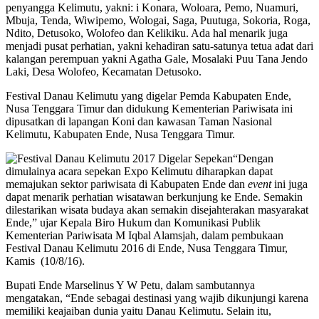
penyangga Kelimutu, yakni: i Konara, Woloara, Pemo, Nuamuri,
Mbuja, Tenda, Wiwipemo, Wologai, Saga, Puutuga, Sokoria, Roga,
Ndito, Detusoko, Wolofeo dan Kelikiku. Ada hal menarik juga
menjadi pusat perhatian, yakni kehadiran satu-satunya tetua adat dari
kalangan perempuan yakni Agatha Gale, Mosalaki Puu Tana Jendo
Laki, Desa Wolofeo, Kecamatan Detusoko.
Festival Danau Kelimutu yang digelar Pemda Kabupaten Ende,
Nusa Tenggara Timur dan didukung Kementerian Pariwisata ini
dipusatkan di lapangan Koni dan kawasan Taman Nasional
Kelimutu, Kabupaten Ende, Nusa Tenggara Timur.
“Dengan
dimulainya acara sepekan Expo Kelimutu diharapkan dapat
memajukan sektor pariwisata di Kabupaten Ende dan
event
ini juga
dapat menarik perhatian wisatawan berkunjung ke Ende. Semakin
dilestarikan wisata budaya akan semakin disejahterakan masyarakat
Ende,” ujar Kepala Biro Hukum dan Komunikasi Publik
Kementerian Pariwisata M Iqbal Alamsjah, dalam pembukaan
Festival Danau Kelimutu 2016 di Ende, Nusa Tenggara Timur,
Kamis (10/8/16).
Bupati Ende Marselinus Y W Petu, dalam sambutannya
mengatakan, “Ende sebagai destinasi yang wajib dikunjungi karena
memiliki keajaiban dunia yaitu Danau Kelimutu. Selain itu,