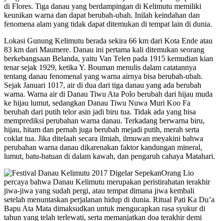
di Flores. Tiga danau yang berdampingan di Kelimutu memiliki
keunikan warna dan dapat berubah-ubah. Inilah keindahan dan
fenomena alam yang tidak dapat ditemukan di tempat lain di dunia.
Lokasi Gunung Kelimutu berada sekira 66 km dari Kota Ende atau
83 km dari Maumere. Danau ini pertama kali ditemukan seorang
berkebangsaan Belanda, yaitu Van Telen pada 1915 kemudian kian
tenar sejak 1929, ketika Y. Bouman menulis dalam catatannya
tentang danau fenomenal yang warna airnya bisa berubah-ubah.
Sejak Januari 1017, air di dua dari tiga danau yang ada berubah
warna. Warna air di Danau Tiwu Ata Polo berubah dari hijau muda
ke hijau lumut, sedangkan Danau Tiwu Nuwa Muri Koo Fa
berubah dari putih telor asin jadi biru tua. Tidak ada yang bisa
memprediksi perubahan warna danau. Terkadang berwarna biru,
hijau, hitam dan pernah juga berubah mejadi putih, merah serta
coklat tua. Jika ditelaah secara ilmiah, ilmuwan meyakini bahwa
perubahan warna danau dikarenakan faktor kandungan mineral,
lumut, batu-batuan di dalam kawah, dan pengaruh cahaya Matahari.
Orang Lio
percaya bahwa Danau Kelimutu merupakan peristirahatan terakhir
jiwa-jiwa yang sudah pergi, atau tempat dimana jiwa kembali
setelah menuntaskan perjalanan hidup di dunia. Ritual Pati Ka Du’a
Bapu Ata Mata dimaksudkan untuk mengucapkan rasa syukur di
tahun yang telah terlewati, serta memanjatkan doa terakhir demi