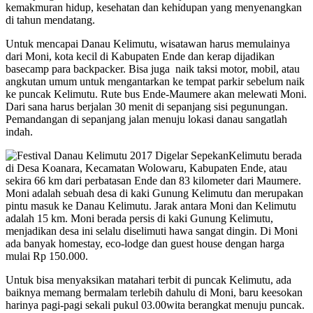
kemakmuran hidup, kesehatan dan kehidupan yang menyenangkan
di tahun mendatang.
Untuk mencapai Danau Kelimutu, wisatawan harus memulainya
dari Moni, kota kecil di Kabupaten Ende dan kerap dijadikan
basecamp para backpacker. Bisa juga naik taksi motor, mobil, atau
angkutan umum untuk mengantarkan ke tempat parkir sebelum naik
ke puncak Kelimutu. Rute bus Ende-Maumere akan melewati Moni.
Dari sana harus berjalan 30 menit di sepanjang sisi pegunungan.
Pemandangan di sepanjang jalan menuju lokasi danau sangatlah
indah.
Kelimutu berada
di Desa Koanara, Kecamatan Wolowaru, Kabupaten Ende, atau
sekira 66 km dari perbatasan Ende dan 83 kilometer dari Maumere.
Moni adalah sebuah desa di kaki Gunung Kelimutu dan merupakan
pintu masuk ke Danau Kelimutu. Jarak antara Moni dan Kelimutu
adalah 15 km. Moni berada persis di kaki Gunung Kelimutu,
menjadikan desa ini selalu diselimuti hawa sangat dingin. Di Moni
ada banyak homestay, eco-lodge dan guest house dengan harga
mulai Rp 150.000.
Untuk bisa menyaksikan matahari terbit di puncak Kelimutu, ada
baiknya memang bermalam terlebih dahulu di Moni, baru keesokan
harinya pagi-pagi sekali pukul 03.00wita berangkat menuju puncak.