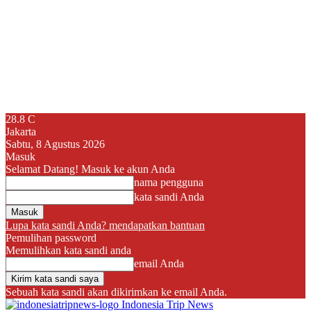
28.8
C
Jakarta
Sabtu, 8 Agustus 2026
Masuk
Selamat Datang! Masuk ke akun Anda
nama pengguna
kata sandi Anda
Lupa kata sandi Anda? mendapatkan bantuan
Pemulihan password
Memulihkan kata sandi anda
email Anda
Sebuah kata sandi akan dikirimkan ke email Anda.
Indonesia Trip News