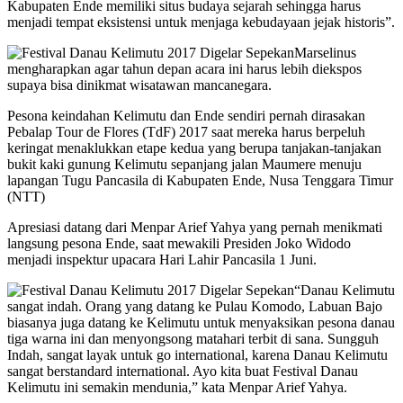
Kabupaten Ende memiliki situs budaya sejarah sehingga harus
menjadi tempat eksistensi untuk menjaga kebudayaan jejak historis”.
Marselinus
mengharapkan agar tahun depan acara ini harus lebih diekspos
supaya bisa dinikmat wisatawan mancanegara.
Pesona keindahan Kelimutu dan Ende sendiri pernah dirasakan
Pebalap Tour de Flores (TdF) 2017 saat mereka harus berpeluh
keringat menaklukkan etape kedua yang berupa tanjakan-tanjakan
bukit kaki gunung Kelimutu sepanjang jalan Maumere menuju
lapangan Tugu Pancasila di Kabupaten Ende, Nusa Tenggara Timur
(NTT)
Apresiasi datang dari Menpar Arief Yahya yang pernah menikmati
langsung pesona Ende, saat mewakili Presiden Joko Widodo
menjadi inspektur upacara Hari Lahir Pancasila 1 Juni.
“Danau Kelimutu
sangat indah. Orang yang datang ke Pulau Komodo, Labuan Bajo
biasanya juga datang ke Kelimutu untuk menyaksikan pesona danau
tiga warna ini dan menyongsong matahari terbit di sana. Sungguh
Indah, sangat layak untuk go international, karena Danau Kelimutu
sangat berstandard international. Ayo kita buat Festival Danau
Kelimutu ini semakin mendunia,” kata Menpar Arief Yahya.