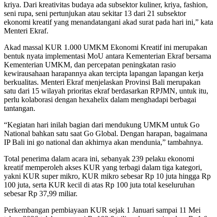
kriya. Dari kreativitas budaya ada subsektor kuliner, kriya, fashion,
seni rupa, seni pertunjukan atau sekitar 13 dari 21 subsektor
ekonomi kreatif yang menandatangani akad surat pada hari ini,” kata
Menteri Ekraf.
Akad massal KUR 1.000 UMKM Ekonomi Kreatif ini merupakan
bentuk nyata implementasi MoU antara Kementerian Ekraf bersama
Kementerian UMKM, dan percepatan peningkatan rasio
kewirausahaan harapannya akan tercipta lapangan lapangan kerja
berkualitas. Menteri Ekraf menjelaskan Provinsi Bali merupakan
satu dari 15 wilayah prioritas ekraf berdasarkan RPJMN, untuk itu,
perlu kolaborasi dengan hexahelix dalam menghadapi berbagai
tantangan.
“Kegiatan hari inilah bagian dari mendukung UMKM untuk Go
National bahkan satu saat Go Global. Dengan harapan, bagaimana
IP Bali ini go national dan akhirnya akan mendunia,” tambahnya.
Total penerima dalam acara ini, sebanyak 239 pelaku ekonomi
kreatif memperoleh akses KUR yang terbagi dalam tiga kategori,
yakni KUR super mikro, KUR mikro sebesar Rp 10 juta hingga Rp
100 juta, serta KUR kecil di atas Rp 100 juta total keseluruhan
sebesar Rp 37,99 miliar.
Perkembangan pembiayaan KUR sejak 1 Januari sampai 11 Mei