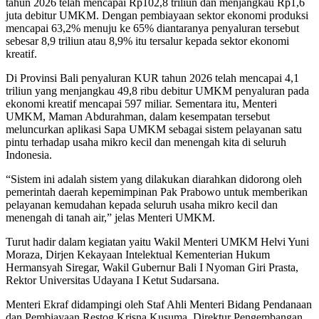
tahun 2026 telah mencapai Rp102,8 triliun dan menjangkau Rp1,6
juta debitur UMKM. Dengan pembiayaan sektor ekonomi produksi
mencapai 63,2% menuju ke 65% diantaranya penyaluran tersebut
sebesar 8,9 triliun atau 8,9% itu tersalur kepada sektor ekonomi
kreatif.
Di Provinsi Bali penyaluran KUR tahun 2026 telah mencapai 4,1
triliun yang menjangkau 49,8 ribu debitur UMKM penyaluran pada
ekonomi kreatif mencapai 597 miliar. Sementara itu, Menteri
UMKM, Maman Abdurahman, dalam kesempatan tersebut
meluncurkan aplikasi Sapa UMKM sebagai sistem pelayanan satu
pintu terhadap usaha mikro kecil dan menengah kita di seluruh
Indonesia.
“Sistem ini adalah sistem yang dilakukan diarahkan didorong oleh
pemerintah daerah kepemimpinan Pak Prabowo untuk memberikan
pelayanan kemudahan kepada seluruh usaha mikro kecil dan
menengah di tanah air,” jelas Menteri UMKM.
Turut hadir dalam kegiatan yaitu Wakil Menteri UMKM Helvi Yuni
Moraza, Dirjen Kekayaan Intelektual Kementerian Hukum
Hermansyah Siregar, Wakil Gubernur Bali I Nyoman Giri Prasta,
Rektor Universitas Udayana I Ketut Sudarsana.
Menteri Ekraf didampingi oleh Staf Ahli Menteri Bidang Pendanaan
dan Pembiayaan Restog Krisna Kusuma, Direktur Pengembangan