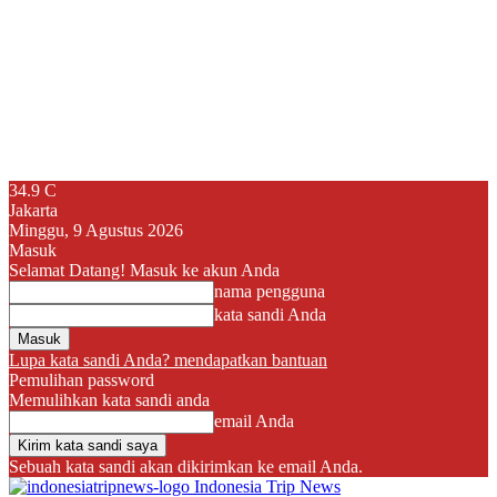
34.9
C
Jakarta
Minggu, 9 Agustus 2026
Masuk
Selamat Datang! Masuk ke akun Anda
nama pengguna
kata sandi Anda
Lupa kata sandi Anda? mendapatkan bantuan
Pemulihan password
Memulihkan kata sandi anda
email Anda
Sebuah kata sandi akan dikirimkan ke email Anda.
Indonesia Trip News