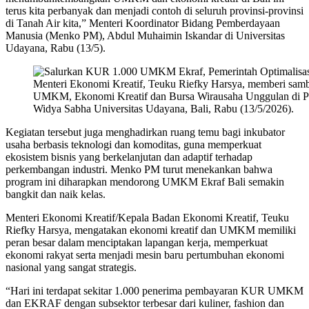
terus kita perbanyak dan menjadi contoh di seluruh provinsi-provinsi
di Tanah Air kita,” Menteri Koordinator Bidang Pemberdayaan
Manusia (Menko PM), Abdul Muhaimin Iskandar di Universitas
Udayana, Rabu (13/5).
Menteri Ekonomi Kreatif, Teuku Riefky Harsya, memberi sa
UMKM, Ekonomi Kreatif dan Bursa Wirausaha Unggulan di Pro
Widya Sabha Universitas Udayana, Bali, Rabu (13/5/2026).
Kegiatan tersebut juga menghadirkan ruang temu bagi inkubator
usaha berbasis teknologi dan komoditas, guna memperkuat
ekosistem bisnis yang berkelanjutan dan adaptif terhadap
perkembangan industri. Menko PM turut menekankan bahwa
program ini diharapkan mendorong UMKM Ekraf Bali semakin
bangkit dan naik kelas.
Menteri Ekonomi Kreatif/Kepala Badan Ekonomi Kreatif, Teuku
Riefky Harsya, mengatakan ekonomi kreatif dan UMKM memiliki
peran besar dalam menciptakan lapangan kerja, memperkuat
ekonomi rakyat serta menjadi mesin baru pertumbuhan ekonomi
nasional yang sangat strategis.
“Hari ini terdapat sekitar 1.000 penerima pembayaran KUR UMKM
dan EKRAF dengan subsektor terbesar dari kuliner, fashion dan