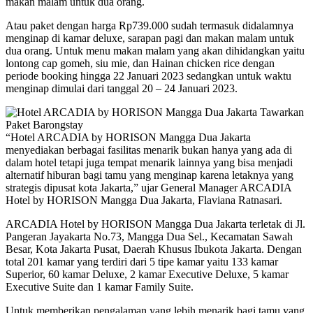
makan malam untuk dua orang.
Atau paket dengan harga Rp739.000 sudah termasuk didalamnya
menginap di kamar deluxe, sarapan pagi dan makan malam untuk
dua orang. Untuk menu makan malam yang akan dihidangkan yaitu
lontong cap gomeh, siu mie, dan Hainan chicken rice dengan
periode booking hingga 22 Januari 2023 sedangkan untuk waktu
menginap dimulai dari tanggal 20 – 24 Januari 2023.
“Hotel ARCADIA by HORISON Mangga Dua Jakarta
menyediakan berbagai fasilitas menarik bukan hanya yang ada di
dalam hotel tetapi juga tempat menarik lainnya yang bisa menjadi
alternatif hiburan bagi tamu yang menginap karena letaknya yang
strategis dipusat kota Jakarta,” ujar General Manager ARCADIA
Hotel by HORISON Mangga Dua Jakarta, Flaviana Ratnasari.
ARCADIA Hotel by HORISON Mangga Dua Jakarta terletak di Jl.
Pangeran Jayakarta No.73, Mangga Dua Sel., Kecamatan Sawah
Besar, Kota Jakarta Pusat, Daerah Khusus Ibukota Jakarta. Dengan
total 201 kamar yang terdiri dari 5 tipe kamar yaitu 133 kamar
Superior, 60 kamar Deluxe, 2 kamar Executive Deluxe, 5 kamar
Executive Suite dan 1 kamar Family Suite.
Untuk memberikan pengalaman yang lebih menarik bagi tamu yang