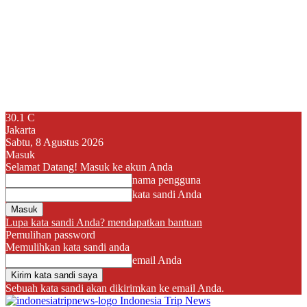
30.1
C
Jakarta
Sabtu, 8 Agustus 2026
Masuk
Selamat Datang! Masuk ke akun Anda
nama pengguna
kata sandi Anda
Lupa kata sandi Anda? mendapatkan bantuan
Pemulihan password
Memulihkan kata sandi anda
email Anda
Sebuah kata sandi akan dikirimkan ke email Anda.
Indonesia Trip News