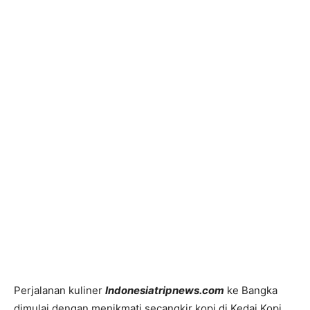
Perjalanan kuliner
Indonesiatripnews.com
ke Bangka
dimulai dengan menikmati secangkir kopi di Kedai Kopi