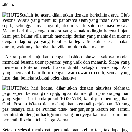
-iklan-
Setelah itu acara dilanjutkan dengan berkeliling area Club
Pesona Wisata yang memiliki panorama alam yang indah dan udara
sejuk, sehingga bisa juga dijadikan salah satu destinasi wisata.
Malam hari tiba, dengan udara yang semakin dingin karena hujan,
kami pun keluar villa untuk mencicipi durian yang manis dan nikmat
dengan dagingnya yang tebal serta legit. Setelah selesai makan
durian, waktunya kembali ke villa untuk makan malam.
Acara pun dilanjutkan dengan fashion show layaknya model,
memakai busana tidur (piyama) yang unik dan menarik. Siapa yang
memenuhi kriteria tersebut akan dipilih sebagaii pemenang. Ada
yang memakai baju tidur dengan warna-warna cerah, sendal yang
lucu, dan boneka sebagai pelengkapnya.
Pada hari kedua, dilanjutkan dengan aktivitas olahraga
pagi, seperti berenang dan jogging sambil menghirup udara pagi hari
yang sejuk. Tepat pada pukul 10.00 WIB, kami pun meninggalkan
Club Pesona Wisata dan melanjutkan kembali perjalanan. Kurang
pas rasanya bila ke Puncak tidak mengunjungi kebun teh sambil
berfoto-foto dengan background yang menyegarkan mata, kami pun
berhenti di kebun teh Telaga Warna.
Setelah selesai menikmati pemandangan kebun teh, tak lupa juga