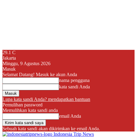
29.1
C
Jakarta
Minggu, 9 Agustus 2026
Masuk
Selamat Datang! Masuk ke akun Anda
nama pengguna
kata sandi Anda
Lupa kata sandi Anda? mendapatkan bantuan
Pemulihan password
Memulihkan kata sandi anda
email Anda
Sebuah kata sandi akan dikirimkan ke email Anda.
Indonesia Trip News