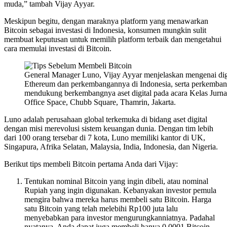
muda,” tambah Vijay Ayyar.
Meskipun begitu, dengan maraknya platform yang menawarkan
Bitcoin sebagai investasi di Indonesia, konsumen mungkin sulit
membuat keputusan untuk memilih platform terbaik dan mengetahui
cara memulai investasi di Bitcoin.
General Manager Luno, Vijay Ayyar menjelaskan mengenai digit
Ethereum dan perkembangannya di Indonesia, serta perkemban
mendukung berkembangnya aset digital pada acara Kelas Jurn
Office Space, Chubb Square, Thamrin, Jakarta.
Luno adalah perusahaan global terkemuka di bidang aset digital
dengan misi merevolusi sistem keuangan dunia. Dengan tim lebih
dari 100 orang tersebar di 7 kota, Luno memiliki kantor di UK,
Singapura, Afrika Selatan, Malaysia, India, Indonesia, dan Nigeria.
Berikut tips membeli Bitcoin pertama Anda dari Vijay:
Tentukan nominal Bitcoin yang ingin dibeli, atau nominal
Rupiah yang ingin digunakan. Kebanyakan investor pemula
mengira bahwa mereka harus membeli satu Bitcoin. Harga
satu Bitcoin yang telah melebihi Rp100 juta lalu
menyebabkan para investor mengurungkanniatnya. Padahal
nyatanya, Anda dapat juga membeli hanya 0,0001 Bitcoin,