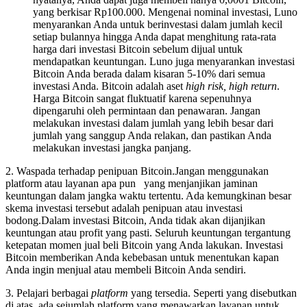
yang berkisar Rp100.000. Mengenai nominal investasi, Luno
menyarankan Anda untuk berinvestasi dalam jumlah kecil
setiap bulannya hingga Anda dapat menghitung rata-rata
harga dari investasi Bitcoin sebelum dijual untuk
mendapatkan keuntungan. Luno juga menyarankan investasi
Bitcoin Anda berada dalam kisaran 5-10% dari semua
investasi Anda. Bitcoin adalah aset
high risk, high return
.
Harga Bitcoin sangat fluktuatif karena sepenuhnya
dipengaruhi oleh permintaan dan penawaran. Jangan
melakukan investasi dalam jumlah yang lebih besar dari
jumlah yang sanggup Anda relakan, dan pastikan Anda
melakukan investasi jangka panjang.
2. Waspada terhadap penipuan Bitcoin.Jangan menggunakan
platform atau layanan apa pun yang menjanjikan jaminan
keuntungan dalam jangka waktu tertentu. Ada kemungkinan besar
skema investasi tersebut adalah penipuan atau investasi
bodong.Dalam investasi Bitcoin, Anda tidak akan dijanjikan
keuntungan atau profit yang pasti. Seluruh keuntungan tergantung
ketepatan momen jual beli Bitcoin yang Anda lakukan. Investasi
Bitcoin memberikan Anda kebebasan untuk menentukan kapan
Anda ingin menjual atau membeli Bitcoin Anda sendiri.
3. Pelajari berbagai
platform
yang tersedia. Seperti yang disebutkan
di atas, ada sejumlah platform yang menawarkan layanan untuk