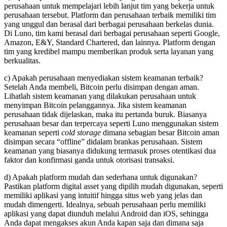
perusahaan untuk mempelajari lebih lanjut tim yang bekerja untuk
perusahaan tersebut. Platform dan perusahaan terbaik memiliki tim
yang unggul dan berasal dari berbagai perusahaan berkelas dunia.
Di Luno, tim kami berasal dari berbagai perusahaan seperti Google,
Amazon, E&Y, Standard Chartered, dan lainnya. Platform dengan
tim yang kredibel mampu memberikan produk serta layanan yang
berkualitas.
c) Apakah perusahaan menyediakan sistem keamanan terbaik?
Setelah Anda membeli, Bitcoin perlu disimpan dengan aman.
Lihatlah sistem keamanan yang dilakukan perusahaan untuk
menyimpan Bitcoin pelanggannya. Jika sistem keamanan
perusahaan tidak dijelaskan, maka itu pertanda buruk. Biasanya
perusahaan besar dan terpercaya seperti Luno menggunakan sistem
keamanan seperti
cold storage
dimana sebagian besar Bitcoin aman
disimpan secara “offline” didalam brankas perusahaan. Sistem
keamanan yang biasanya didukung termasuk proses otentikasi dua
faktor dan konfirmasi ganda untuk otorisasi transaksi.
d) Apakah platform mudah dan sederhana untuk digunakan?
Pastikan platform digital asset yang dipilih mudah digunakan, seperti
memiliki aplikasi yang intuitif hingga situs web yang jelas dan
mudah dimengerti. Idealnya, sebuah perusahaan perlu memiliki
aplikasi yang dapat diunduh melalui Android dan iOS, sehingga
Anda dapat mengakses akun Anda kapan saja dan dimana saja