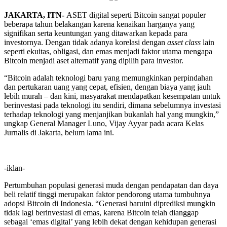
JAKARTA, ITN-
ASET digital seperti Bitcoin sangat populer
beberapa tahun belakangan karena kenaikan harganya yang
signifikan serta keuntungan yang ditawarkan kepada para
investornya. Dengan tidak adanya korelasi dengan
asset class
lain
seperti ekuitas, obligasi, dan emas menjadi faktor utama mengapa
Bitcoin menjadi aset alternatif yang dipilih para investor.
“Bitcoin adalah teknologi baru yang memungkinkan perpindahan
dan pertukaran uang yang cepat, efisien, dengan biaya yang jauh
lebih murah – dan kini, masyarakat mendapatkan kesempatan untuk
berinvestasi pada teknologi itu sendiri, dimana sebelumnya investasi
terhadap teknologi yang menjanjikan bukanlah hal yang mungkin,”
ungkap General Manager Luno, Vijay Ayyar pada acara Kelas
Jurnalis di Jakarta, belum lama ini.
-iklan-
Pertumbuhan populasi generasi muda dengan pendapatan dan daya
beli relatif tinggi merupakan faktor pendorong utama tumbuhnya
adopsi Bitcoin di Indonesia. “Generasi baruini diprediksi mungkin
tidak lagi berinvestasi di emas, karena Bitcoin telah dianggap
sebagai ‘emas digital’ yang lebih dekat dengan kehidupan generasi