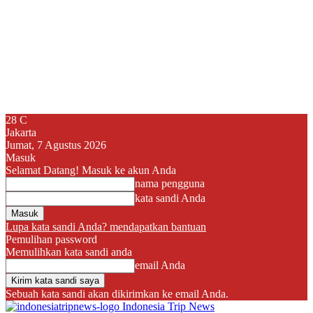
28
C
Jakarta
Jumat, 7 Agustus 2026
Masuk
Selamat Datang! Masuk ke akun Anda
nama pengguna
kata sandi Anda
Lupa kata sandi Anda? mendapatkan bantuan
Pemulihan password
Memulihkan kata sandi anda
email Anda
Sebuah kata sandi akan dikirimkan ke email Anda.
Indonesia Trip News