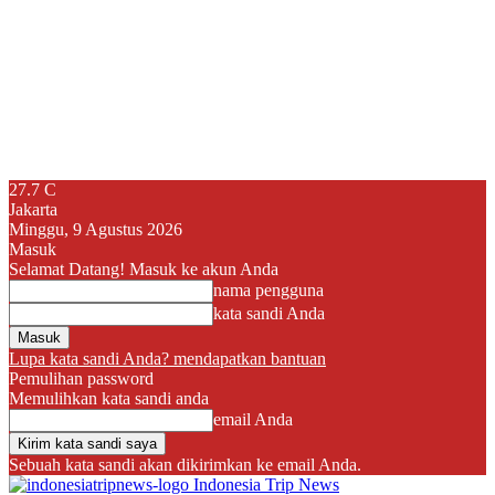
27.7
C
Jakarta
Minggu, 9 Agustus 2026
Masuk
Selamat Datang! Masuk ke akun Anda
nama pengguna
kata sandi Anda
Lupa kata sandi Anda? mendapatkan bantuan
Pemulihan password
Memulihkan kata sandi anda
email Anda
Sebuah kata sandi akan dikirimkan ke email Anda.
Indonesia Trip News