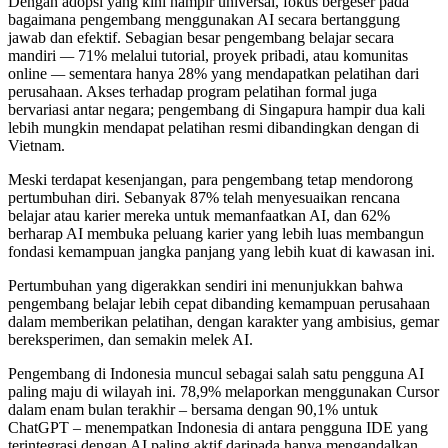
Dengan adopsi yang kini hampir universal, fokus bergeser pada
bagaimana pengembang menggunakan AI secara bertanggung
jawab dan efektif. Sebagian besar pengembang belajar secara
mandiri
—
71% melalui tutorial, proyek pribadi, atau komunitas
online
—
sementara hanya 28% yang mendapatkan pelatihan dari
perusahaan. Akses terhadap program pelatihan formal juga
bervariasi antar negara; pengembang di Singapura hampir dua kali
lebih mungkin mendapat pelatihan resmi dibandingkan dengan di
Vietnam.
Meski terdapat kesenjangan, para pengembang tetap mendorong
pertumbuhan diri. Sebanyak 87% telah menyesuaikan rencana
belajar atau karier mereka untuk memanfaatkan AI, dan 62%
berharap AI membuka peluang karier yang lebih luas membangun
fondasi kemampuan jangka panjang yang lebih kuat di kawasan ini.
Pertumbuhan yang digerakkan sendiri ini menunjukkan bahwa
pengembang belajar lebih cepat dibanding kemampuan perusahaan
dalam memberikan pelatihan, dengan karakter yang ambisius, gemar
bereksperimen, dan semakin melek AI.
Pengembang di Indonesia muncul sebagai salah satu pengguna AI
paling maju di wilayah ini. 78,9% melaporkan menggunakan Cursor
dalam enam bulan terakhir – bersama dengan 90,1% untuk
ChatGPT – menempatkan Indonesia di antara pengguna IDE yang
terintegrasi dengan AI paling aktif daripada hanya mengandalkan