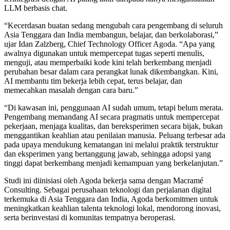
LLM berbasis chat.
“Kecerdasan buatan sedang mengubah cara pengembang di seluruh
Asia Tenggara dan India membangun, belajar, dan berkolaborasi,”
ujar Idan Zalzberg, Chief Technology Officer Agoda. “Apa yang
awalnya digunakan untuk mempercepat tugas seperti menulis,
menguji, atau memperbaiki kode kini telah berkembang menjadi
perubahan besar dalam cara perangkat lunak dikembangkan. Kini,
AI membantu tim bekerja lebih cepat, terus belajar, dan
memecahkan masalah dengan cara baru.”
“Di kawasan ini, penggunaan AI sudah umum, tetapi belum merata.
Pengembang memandang AI secara pragmatis untuk mempercepat
pekerjaan, menjaga kualitas, dan bereksperimen secara bijak, bukan
menggantikan keahlian atau penilaian manusia. Peluang terbesar ada
pada upaya mendukung kematangan ini melalui praktik terstruktur
dan eksperimen yang bertanggung jawab, sehingga adopsi yang
tinggi dapat berkembang menjadi kemampuan yang berkelanjutan.”
Studi ini diinisiasi oleh Agoda bekerja sama dengan Macramé
Consulting. Sebagai perusahaan teknologi dan perjalanan digital
terkemuka di Asia Tenggara dan India, Agoda berkomitmen untuk
meningkatkan keahlian talenta teknologi lokal, mendorong inovasi,
serta berinvestasi di komunitas tempatnya beroperasi.