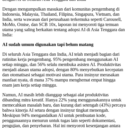
Dengan mengumpulkan masukan dari komunitas pengembang di
Indonesia, Malaysia, Thailand, Filipina, Singapura, Vietnam, dan
India, serta wawasan dari perusahaan terkemuka seperti Carousell,
MoMo, Omise, dan SCB 10x, laporan ini menyoroti tiga temuan
utama yang saling berkaitan tentang adopsi AI di Asia Tenggara dan
India:
AI sudah umum digunakan tapi belum matang
Di seluruh Asia Tenggara dan India, AI telah menjadi bagian dari
rutinitas kerja pengembang. 95% pengembang menggunakan AI
setiap minggu, dan 56% selalu membuka asisten AI. Produktivitas
menjadi alasan utama adopsi, dengan 80% menyebutkan kecepatan
dan otomatisasi sebagai motivasi utama. Para insinyur merasakan
manfaat nyata, di mana 37% mampu menghemat empat hingga
enam jam kerja setiap minggu.
Namun, AI masih lebih dianggap sebagai alat produktivitas
dibanding mitra kreatif. Hanya 22% yang menggunakannya untuk
memecahkan masalah baru, dan kurang dari setengah (43%) percaya
bahwa kinerja AI setara dengan insinyur tingkat menengah.
Meskipun 94% mengandalkan AI untuk pembuatan kode,
penggunaannya menurun untuk tugas lain seperti dokumentasi,
pengujian, dan penyebaran. Hal ini menyoroti kesenjangan antara