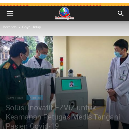
Beranda
Gaya Hidup
Gaya Hidup
Teknologi
Solusi Inovatif EZVIZ untuk
Keamanan Petugas Medis Tangani
Pasien Covid-19