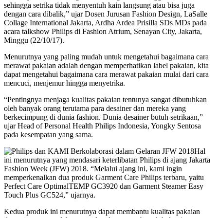
sehingga setrika tidak menyentuh kain langsung atau bisa juga
dengan cara dibalik,” ujar Dosen Jurusan Fashion Design, LaSalle
Collage International Jakarta, Ardha Ardea Prisilla SDs MDs pada
acara talkshow Philips di Fashion Atrium, Senayan City, Jakarta,
Minggu (22/10/17).
Menurutnya yang paling mudah untuk mengetahui bagaimana cara
merawat pakaian adalah dengan memperhatikan label pakaian, kita
dapat mengetahui bagaimana cara merawat pakaian mulai dari cara
mencuci, menjemur hingga menyetrika.
“Pentingnya menjaga kualitas pakaian tentunya sangat dibutuhkan
oleh banyak orang terutama para desainer dan mereka yang
berkecimpung di dunia fashion. Dunia desainer butuh setrikaan,”
ujar Head of Personal Health Philips Indonesia, Yongky Sentosa
pada kesempatan yang sama.
Hal
ini menurutnya yang mendasari keterlibatan Philips di ajang Jakarta
Fashion Week (JFW) 2018. “Melalui ajang ini, kami ingin
memperkenalkan dua produk Garment Care Philips terbaru, yaitu
Perfect Care OptimalTEMP GC3920 dan Garment Steamer Easy
Touch Plus GC524,” ujarnya.
Kedua produk ini menurutnya dapat membantu kualitas pakaian