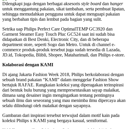
Dilengkapi juga dengan berbagai aksesoris
style board
dan
hanger
untuk menggantung pakaian, sikat tambahan, serta pembuat lipatan,
sehingga memudahkan pengguna untuk dapat menguapi pakaian
yang berbahan tipis dan lembut pada bagian yang sulit.
Setrika uap Philips Perfect Care OptimalTEMP GC3920 dan
Garment Steamer Easy Touch Pluc GC524 saat ini sudah bisa
didapatkan di Best Denki, Electronic City, dan di beberapa
department store, seperti Sogo dan Metro. Untuk di channel e-
commerce produk-produk tersebut juga sudah tersedia di Lazada,
JD.id, Tokopedia, Blibli, Shopee, Mataharimall, dan Philips e-store.
Kolaborasi dengan KAMI
Di ajang Jakarta Fashion Week 2018, Philips berkolaborasi dengan
sebuah brand pakaian “KAMI” dalam menggelar Fashion Show
bertajuk RAFAE. Rangkaian koleksi yang diperagakan terinspirasi
dari bentuk bulu burung yang mempresentasikan sayap malaikat,
dimana sang desainer ingin mengingatkan tentang pentingnya
sebuah ilmu dan seseorang yang mau menimba ilmu dipercaya akan
selalu dilindungi oleh malaikat dengan sayapnya.
Gambaran dari inspirasi tersebut terwujud dalam motif kain pada
koleksi Philips x KAMI yang bergaya kasual, semiformal.