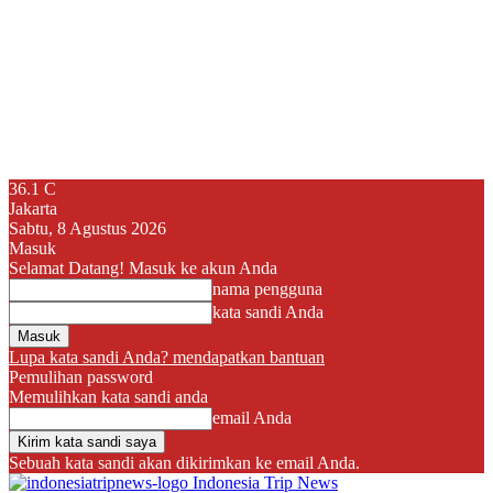
36.1
C
Jakarta
Sabtu, 8 Agustus 2026
Masuk
Selamat Datang! Masuk ke akun Anda
nama pengguna
kata sandi Anda
Lupa kata sandi Anda? mendapatkan bantuan
Pemulihan password
Memulihkan kata sandi anda
email Anda
Sebuah kata sandi akan dikirimkan ke email Anda.
Indonesia Trip News