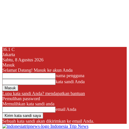
36.1
C
Jakarta
Sabtu, 8 Agustus 2026
Masuk
Selamat Datang! Masuk ke akun Anda
nama pengguna
kata sandi Anda
Lupa kata sandi Anda? mendapatkan bantuan
Pemulihan password
Memulihkan kata sandi anda
email Anda
Sebuah kata sandi akan dikirimkan ke email Anda.
Indonesia Trip News