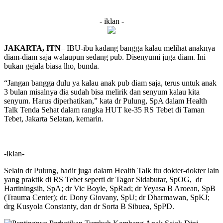
- iklan -
JAKARTA, ITN
– IBU-ibu kadang bangga kalau melihat anaknya
diam-diam saja walaupun sedang pub. Disenyumi juga diam. Ini
bukan gejala biasa lho, bunda.
“Jangan bangga dulu ya kalau anak pub diam saja, terus untuk anak
3 bulan misalnya dia sudah bisa melirik dan senyum kalau kita
senyum. Harus diperhatikan,” kata dr Pulung, SpA dalam Health
Talk Tenda Sehat dalam rangka HUT ke-35 RS Tebet di Taman
Tebet, Jakarta Selatan, kemarin.
-iklan-
Selain dr Pulung, hadir juga dalam Health Talk itu dokter-dokter lain
yang praktik di RS Tebet seperti dr Tagor Sidabutar, SpOG, dr
Hartiningsih, SpA; dr Vic Boyle, SpRad; dr Yeyasa B Aroean, SpB
(Trauma Center); dr. Dony Giovany, SpU; dr Dharmawan, SpKJ;
drg Kusyola Constanty, dan dr Sorta B Sibuea, SpPD.