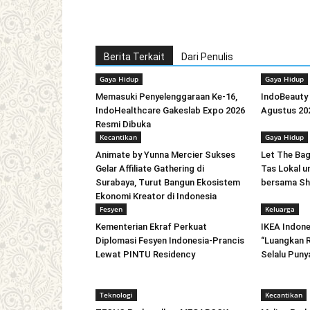
Berita Terkait
Dari Penulis
Gaya Hidup
Gaya Hidup
Memasuki Penyelenggaraan Ke-16,
IndoBeauty 
IndoHealthcare Gakeslab Expo 2026
Agustus 202
Resmi Dibuka
Kecantikan
Gaya Hidup
Animate by Yunna Mercier Sukses
Let The Bag 
Gelar Affiliate Gathering di
Tas Lokal u
Surabaya, Turut Bangun Ekosistem
bersama S
Ekonomi Kreator di Indonesia
Fesyen
Keluarga
Kementerian Ekraf Perkuat
IKEA Indon
Diplomasi Fesyen Indonesia-Prancis
“Luangkan R
Lewat PINTU Residency
Selalu Pun
Teknologi
Kecantikan