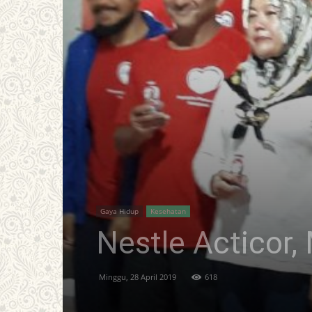
Gaya Hidup
Kesehatan
Nestle Acticor
Minggu, 28 April 2019
618