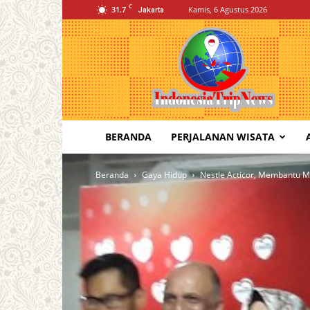
C
31.7
Kamis, 6 Agustus 2026
Jakarta
Indonesia
Trip
News
BERANDA
PERJALANAN WISATA
Beranda
Gaya Hidup
Nestle Acticor, Membantu M