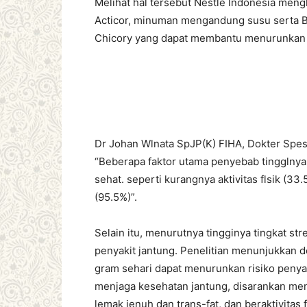
Melihat hal tersebut Nestlé lndonesia meng
Acticor, minuman mengandung susu serta Bet
Chicory yang dapat membantu menurunkan k
Dr Johan Wlnata SpJP(K) FIHA, Dokter Spe
“Beberapa faktor utama penyebab tingglnya 
sehat. seperti kurangnya aktivitas flsik (3
(95.5%)”.
Selain itu, menurutnya tingginya tingkat str
penyakit jantung. Penelitian menunjukkan
gram sehari dapat menurunkan risiko penyak
menjaga kesehatan jantung, disarankan m
lemak jenuh dan trans-fat, dan beraktivitas