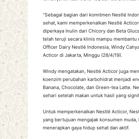
“Sebagal bagian dari komitmen Nestlé Indon
sehat, kami memperkenalkan Nestlé Actic
diperkaya Inulin dari Chicory dan Beta Glu
telah teruji secara klinis mampu membantu 
Offlcer Dairy Nestlé Indonesia, Windy Cah
Acticor di Jakarta, Minggu (28/4/19).
Windy mengatakan, Nestlé Acticor juga me
koenzim perubahan karbohidrat menjadi ener
Banana, Chocolate, dan Green-tea Latte. Ne
sehari setelah makan untuk hasil yang signif
Untuk memperkenalkan Nestlé Acticor, Nest
yang bertujuan mengajak konsumen muda, k
menerapkan gaya hidup sehat dan aktif.