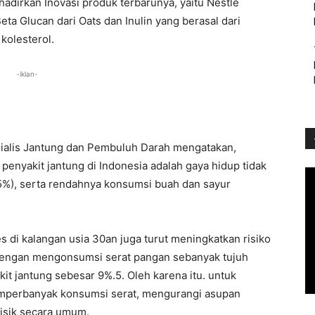
hadirkan Inovasi produk terbarunya, yaitu Nestlé
a Glucan dari Oats dan Inulin yang berasal dari
olesterol.
-iklan-
sialis Jantung dan Pembuluh Darah mengatakan,
penyakit jantung di Indonesia adalah gaya hidup tidak
3.5%), serta rendahnya konsumsi buah dan sayur
es di kalangan usia 30an juga turut meningkatkan risiko
 dengan mengonsumsi serat pangan sebanyak tujuh
it jantung sebesar 9%.5. Oleh karena itu. untuk
emperbanyak konsumsi serat, mengurangi asupan
 fisik secara umum.