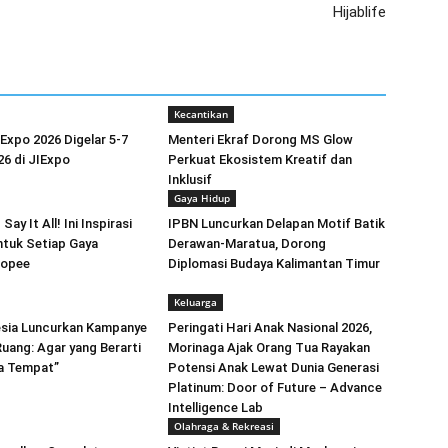
Hijablife
Kecantikan
Expo 2026 Digelar 5-7
Menteri Ekraf Dorong MS Glow
6 di JIExpo
Perkuat Ekosistem Kreatif dan
Inklusif
Gaya Hidup
Say It All! Ini Inspirasi
IPBN Luncurkan Delapan Motif Batik
ntuk Setiap Gaya
Derawan-Maratua, Dorong
hopee
Diplomasi Budaya Kalimantan Timur
Keluarga
esia Luncurkan Kampanye
Peringati Hari Anak Nasional 2026,
uang: Agar yang Berarti
Morinaga Ajak Orang Tua Rayakan
ya Tempat”
Potensi Anak Lewat Dunia Generasi
Platinum: Door of Future – Advance
Intelligence Lab
Olahraga & Rekreasi